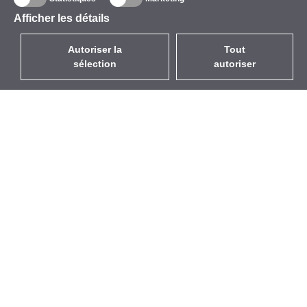
Afficher les détails
Autoriser la
Tout
sélection
autoriser
FR
EUR
avec la TVA à 20%
,
France
Catalogue
À propos
Équipement d’Extérieur
Entreprise
Sans Fil
Marques
Antennes Intégrées
Événements
WiFi 5
StarCoins
Câbles Pigtails
Contacts