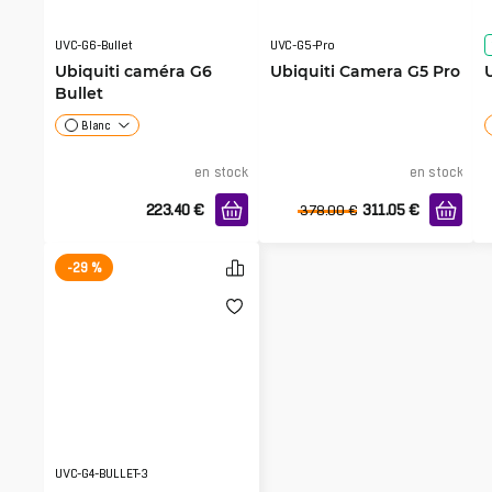
UVC-G6-Bullet
UVC-G5-Pro
Ubiquiti caméra G6
Ubiquiti Camera G5 Pro
Bullet
Blanc
en stock
en stock
223.40
€
311.05
€
378.00
€
-29 %
UVC-G4-BULLET-3