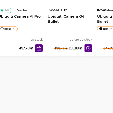
5.0
UVC-AI-Pro
UVC-G4-BULLET
UVC-G6-Pro-
Ubiquiti Camera AI Pro
Ubiquiti Camera G4
Ubiquiti
Bullet
Bullet
Blanc
Noir
en stock
rupture de stock
497.70
€
156.08
€
198.43
€
547.7