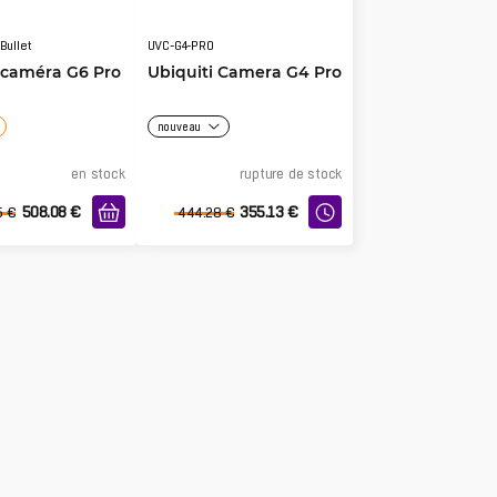
Bullet
UVC-G4-PRO
 caméra G6 Pro
Ubiquiti Camera G4 Pro
nouveau
en stock
rupture de stock
508.08
€
355.13
€
5
€
444.28
€