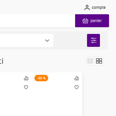
compte
panier
i
-20 %