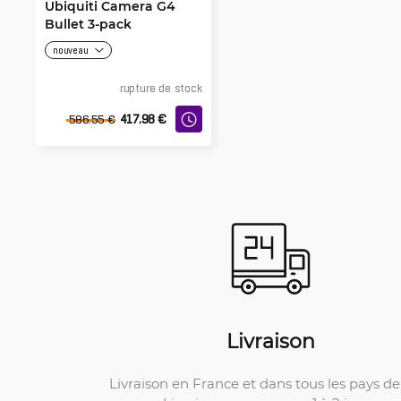
Ubiquiti Camera G4
Bullet 3-pack
nouveau
rupture de stock
417.98
€
586.55
€
Livraison
Livraison en France et dans tous les pays de 