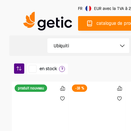
FR
EUR
avec la TVA à 
catalogue de pro
en stock
?
produit nouveau
-18 %