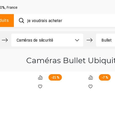
20%
,
France
duits
Caméras Bullet Ubiquit
-21 %
-7 %