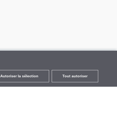
Autoriser la sélection
Tout autoriser
FR
EUR
avec la TVA à 20%
,
France