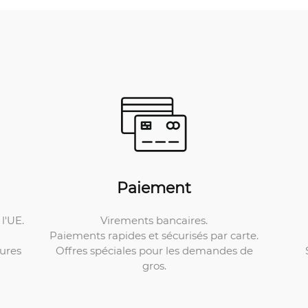
Paiement
Virements bancaires.
l'UE.
Paiements rapides et sécurisés par carte.
Offres spéciales pour les demandes de
ures
gros.