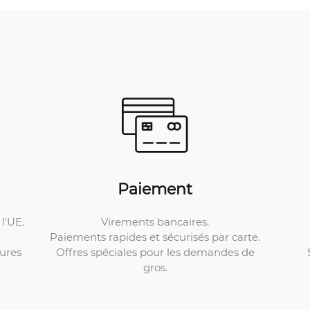
Paiement
Virements bancaires.
l'UE.
Paiements rapides et sécurisés par carte.
Offres spéciales pour les demandes de
ures
gros.