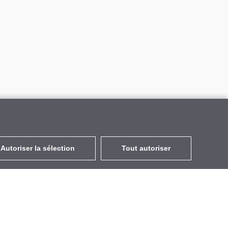
Autoriser la sélection
Tout autoriser
FR
EUR
avec la TVA à 20%
,
France