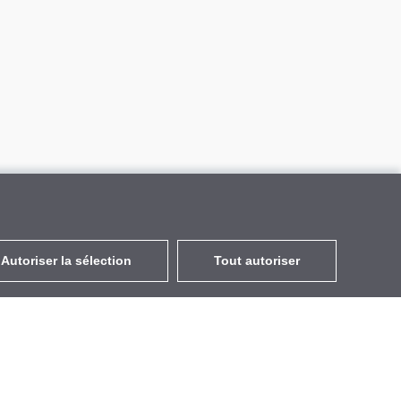
Autoriser la sélection
Tout autoriser
FR
EUR
avec la TVA à 20%
,
France