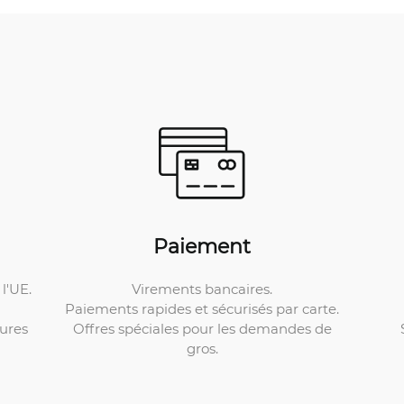
Paiement
Virements bancaires.
l'UE.
Paiements rapides et sécurisés par carte.
Offres spéciales pour les demandes de
ures
gros.