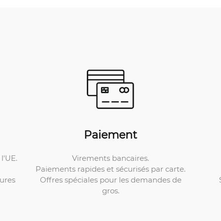
Paiement
Virements bancaires.
l'UE.
Paiements rapides et sécurisés par carte.
Offres spéciales pour les demandes de
ures
gros.