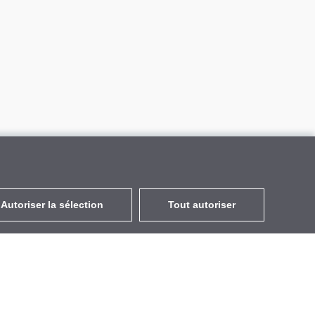
Autoriser la sélection
Tout autoriser
FR
EUR
avec la TVA à 20%
,
France