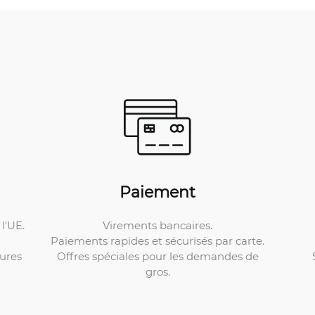
Paiement
Virements bancaires.
l'UE.
Paiements rapides et sécurisés par carte.
Offres spéciales pour les demandes de
ures
gros.