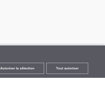
Autoriser la sélection
Tout autoriser
FR
EUR
avec la TVA à 20%
,
France