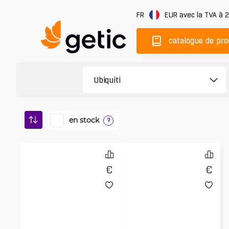
FR
EUR
avec la TVA à 
catalogue de pro
en stock
?