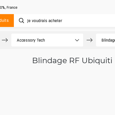
20%
,
France
duits
Blindage RF Ubiquiti