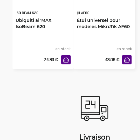
ISO-BEAM-620
JH-AF60
Ubiquiti airMAX
Étui universel pour
IsoBeam 620
modèles MikroTik AF60
en stock
en stock
74.80
€
43.09
€
Livraison