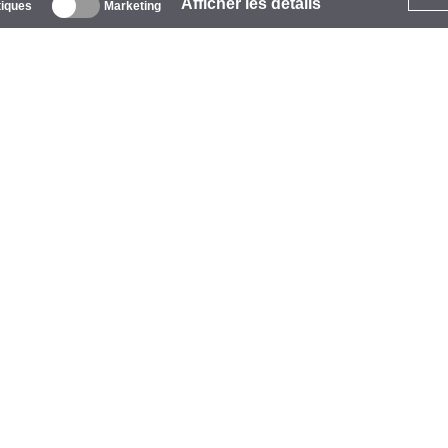
Afficher les détails
tiques
Marketing
 propos
ntreprise
arques
vénements
tarCoins
ontacts
ermes et Conditions
onfidentialité
olitique de Cookies
ide
aiement
vraison
arantie et Retours