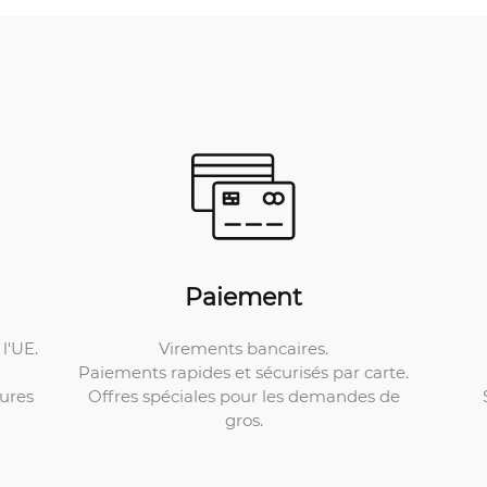
Paiement
Virements bancaires.
l'UE.
Paiements rapides et sécurisés par carte.
Offres spéciales pour les demandes de
ures
gros.