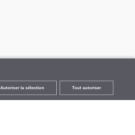
Autoriser la sélection
Tout autoriser
FR
EUR
avec la TVA à 20%
,
France