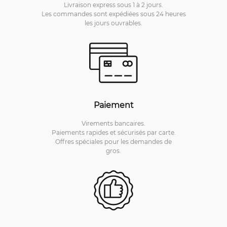
Livraison express sous 1 à 2 jours.
Les commandes sont expédiées sous 24 heures
les jours ouvrables.
Paiement
Virements bancaires.
Paiements rapides et sécurisés par carte.
Offres spéciales pour les demandes de
gros.