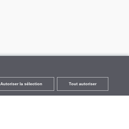
Autoriser la sélection
Tout autoriser
FR
EUR
avec la TVA à 20%
,
France