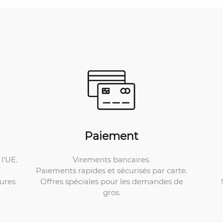
Paiement
Virements bancaires.
l'UE.
Paiements rapides et sécurisés par carte.
Offres spéciales pour les demandes de
ures
gros.