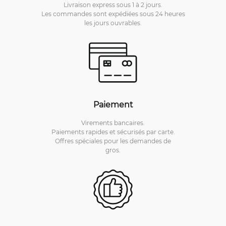
Livraison express sous 1 à 2 jours.
Les commandes sont expédiées sous 24 heures
les jours ouvrables.
Paiement
Virements bancaires.
Paiements rapides et sécurisés par carte.
Offres spéciales pour les demandes de
gros.