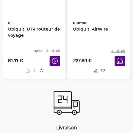
UTR
U-AirWire
Ubiquiti UTR routeur de
Ubiquiti AirWire
voyage
rupture de stock
en stock
81.11
€
237.80
€
Livraison