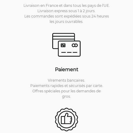
Livraison en France et dans tous les pays de l'UE.
Livraison express sous 1 à 2 jours.
Les commandes sont expédiées sous 24 heures
les jours ouvrables.
Paiement
Virements bancaires.
Paiements rapides et sécurisés par carte.
Offres spéciales pour les demandes de
gros.