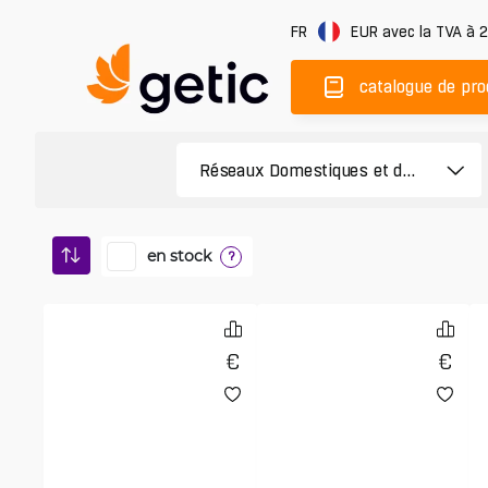
FR
EUR
avec la TVA à 
catalogue de pro
en stock
?