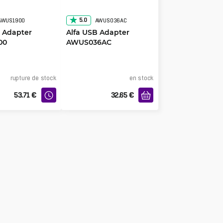
5.0
AWUS1900
AWUS036AC
B Adapter
Alfa USB Adapter
00
AWUS036AC
rupture de stock
en stock
53.71
€
32.65
€