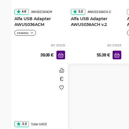
4.6
5.0
AWUS036ACM
AWUS036ACH-C
Alfa USB Adapter
Alfa USB Adapter
AWUS036ACM
AWUS036ACH v.2
nouveau
en stock
en stock
39.06
€
55.38
€
3.0
Tube-UAC2