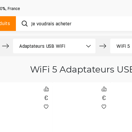
20%
,
France
duits
WiFi 5 Adaptateurs US