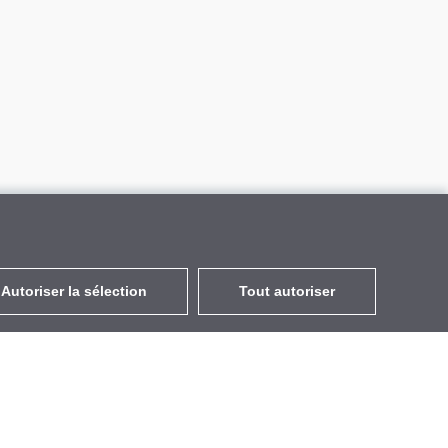
Autoriser la sélection
Tout autoriser
FR
EUR
avec la TVA à 20%
,
France