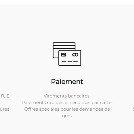
Paiement
Virements bancaires.
l'UE.
Paiements rapides et sécurisés par carte.
Offres spéciales pour les demandes de
ures
gros.