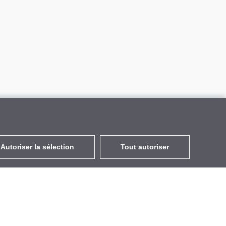
Autoriser la sélection
Tout autoriser
FR
EUR
avec la TVA à 20%
,
France