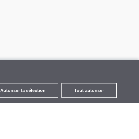
Autoriser la sélection
Tout autoriser
FR
EUR
avec la TVA à 20%
,
France