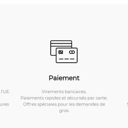
Paiement
Virements bancaires.
l'UE.
Paiements rapides et sécurisés par carte.
Offres spéciales pour les demandes de
ures
gros.