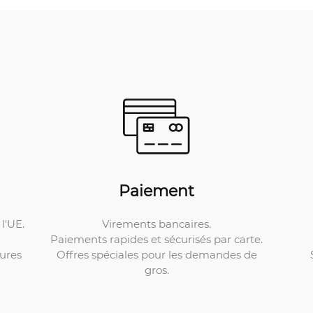
Paiement
Virements bancaires.
l'UE.
Paiements rapides et sécurisés par carte.
Offres spéciales pour les demandes de
ures
gros.