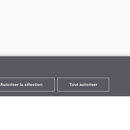
Autoriser la sélection
Tout autoriser
FR
EUR
avec la TVA à 20%
,
France