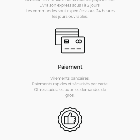
Livraison express sous 1 à 2 jours.
Les commandes sont expédiées sous 24 heures
les jours ouvrables.
Paiement
Virements bancaires.
Paiements rapides et sécurisés par carte.
Offres spéciales pour les demandes de
gros.