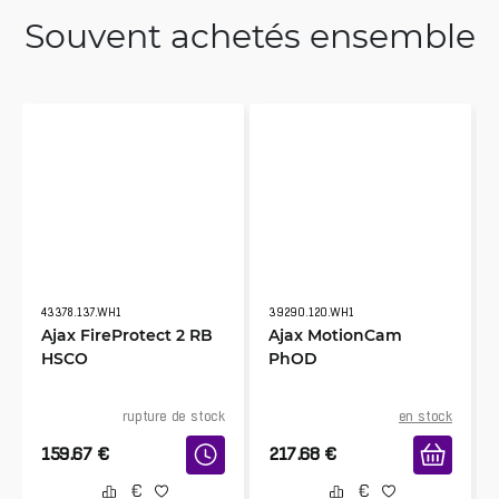
Souvent achetés ensemble
43378.137.WH1
39290.120.WH1
Ajax FireProtect 2 RB
Ajax MotionCam
HSCO
PhOD
rupture de stock
en stock
159.67
€
217.68
€