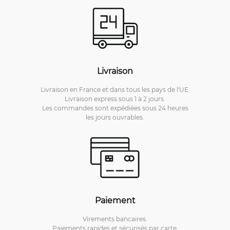
Livraison
Livraison en France et dans tous les pays de l'UE.
Livraison express sous 1 à 2 jours.
Les commandes sont expédiées sous 24 heures
les jours ouvrables.
Paiement
Virements bancaires.
Paiements rapides et sécurisés par carte.