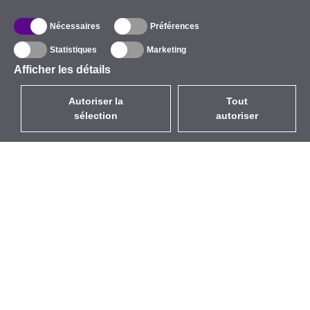
Nécessaires
Préférences
Statistiques
Marketing
Afficher les détails
Autoriser la
Tout
sélection
autoriser
FR
EUR
avec la TVA à 20%
,
France
Catalogue
À propos
Équipement d’Extérieur
Entreprise
Sans Fil
Marques
Antennes Intégrées
Événements