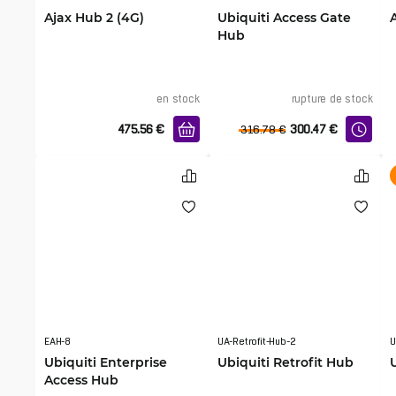
Ajax Hub 2 (4G)
Ubiquiti Access Gate
Hub
en stock
rupture de stock
475.56
€
300.47
€
316.78
€
EAH-8
UA-Retrofit-Hub-2
U
Ubiquiti Enterprise
Ubiquiti Retrofit Hub
Access Hub