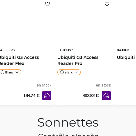
A-G3-Flex
UA-G3-Pro
UA-Ultra
Ubiquiti G3 Access
Ubiquiti G3 Access
Ubiquiti
Reader Flex
Reader Pro
Blanc
Blanc
en stock
en stock
194.74
€
402.82
€
Sonnettes