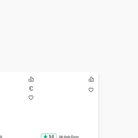
5.0
H1
UA-Hub-Door