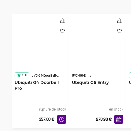
5.0
UVC-G4-DoorBell-Pro
UVC-G6-Entry
Ubiquiti G4 Doorbell
Ubiquiti G6 Entry
Pro
rupture de stock
en stock
357.00
€
278.90
€