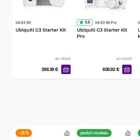
5.0
UA-G3-SK
UA-G3-SK-Pro
U
Ubiquiti G3 Starter Kit
Ubiquiti G3 Starter Kit
Pro
en stock
en stock
298.38
€
606.92
€
-16 %
produit nouveau