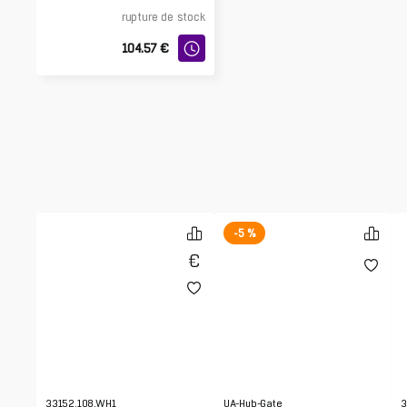
qualité de l'air
rupture de stock
104.57
€
-5 %
33152.108.WH1
UA-Hub-Gate
3