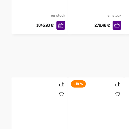
en stock
en stock
1045.90
€
278.48
€
-18 %