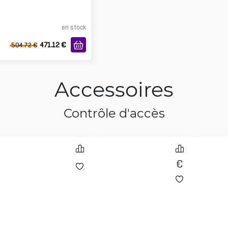
en stock
471.12
€
504.72
€
Accessoires
Contrôle d'accès