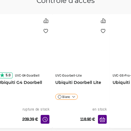
Contrôle d'accès
5.0
UVC-G4-DoorBell
UVC-Doorbell-Lite
UVC-G6-Pro-
Ubiquiti G4 Doorbell
Ubiquiti Doorbell Lite
Ubiquiti
Blanc
rupture de stock
en stock
209.39
€
118.90
€