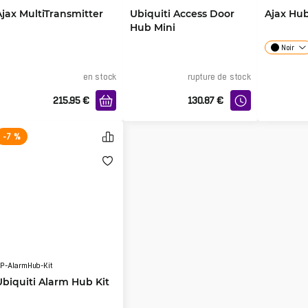
Ajax MultiTransmitter
Ubiquiti Access Door
Ajax Hub
Hub Mini
Noir
en stock
rupture de stock
215.95
€
130.87
€
-7 %
P-AlarmHub-Kit
Ubiquiti Alarm Hub Kit