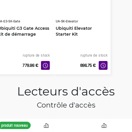
A-G3-SK-Gate
UA-SK-Elevator
Ubiquiti G3 Gate Access
Ubiquiti Elevator
kit de démarrage
Starter Kit
rupture de stock
rupture de stock
779.96
€
896.75
€
Lecteurs d'accès
Contrôle d'accès
produit nouveau