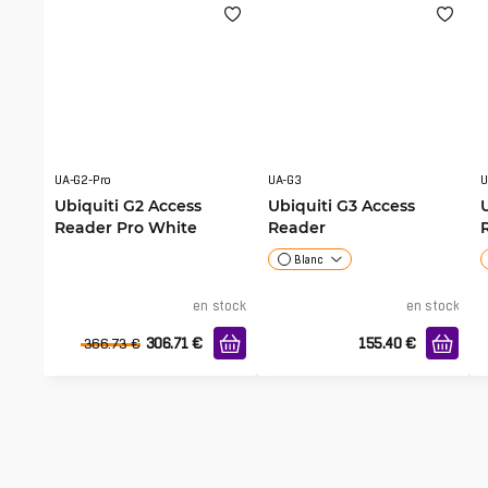
UA-G2-Pro
UA-G3
U
Ubiquiti G2 Access
Ubiquiti G3 Access
Reader Pro White
Reader
Blanc
en stock
en stock
306.71
€
155.40
€
366.73
€