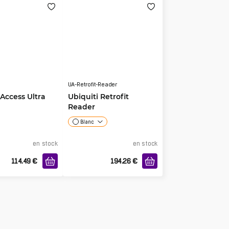
UA-Retrofit-Reader
 Access Ultra
Ubiquiti Retrofit
Reader
Blanc
en stock
en stock
114.49
€
194.26
€