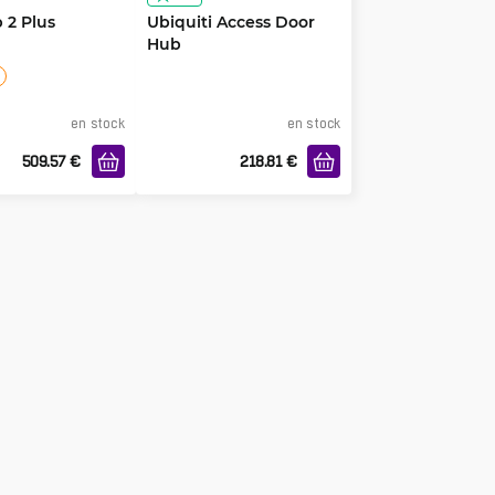
 2 Plus
Ubiquiti Access Door
Hub
en stock
en stock
509.57
€
218.81
€