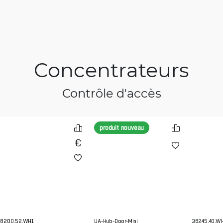
Concentrateurs
Contrôle d'accès
produit nouveau
8200.52.WH1
UA-Hub-Door-Mini
38245.40.W