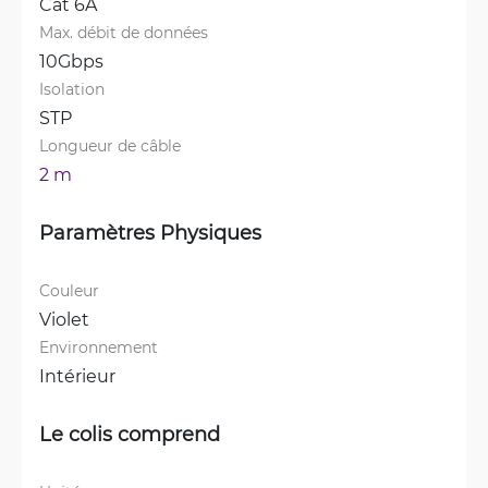
Cat 6A
Max. débit de données
10Gbps
Isolation
STP
Longueur de câble
2 m
Paramètres Physiques
Couleur
Violet
Environnement
Intérieur
Le colis comprend