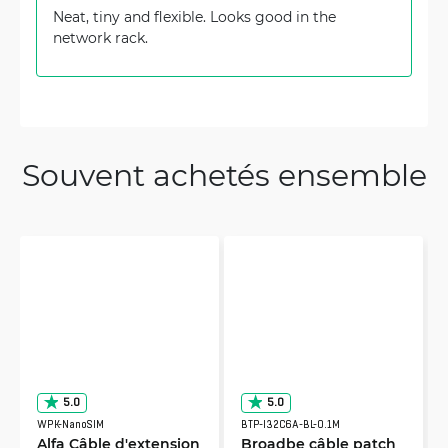
Neat, tiny and flexible. Looks good in the
network rack.
Souvent achetés ensemble
5.0
5.0
WPK-NanoSIM
BTP-I32C6A-BL-0.1M
Alfa Câble d'extension
Broadbe câble patch