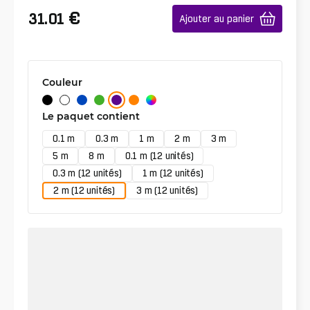
€
31.01
Ajouter au panier
Couleur
Le paquet contient
0.1 m
0.3 m
1 m
2 m
3 m
5 m
8 m
0.1 m (12 unités)
0.3 m (12 unités)
1 m (12 unités)
2 m (12 unités)
3 m (12 unités)