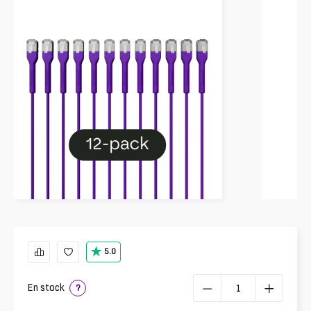
5.0
En stock
?