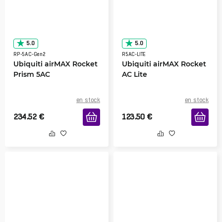
5.0
5.0
RP-5AC-Gen2
R5AC-LITE
Ubiquiti airMAX Rocket
Ubiquiti airMAX Rocket
Prism 5AC
AC Lite
en stock
en stock
234.52
€
123.50
€