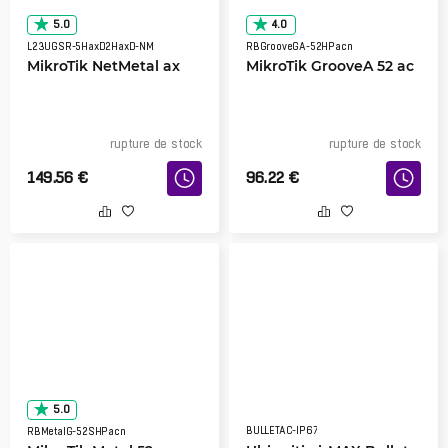
5.0
4.0
L23UGSR-5HaxD2HaxD-NM
RBGrooveGA-52HPacn
MikroTik NetMetal ax
MikroTik GrooveA 52 ac
rupture de stock
rupture de stock
149.56
€
96.22
€
5.0
BULLETAC-IP67
RBMetalG-52SHPacn