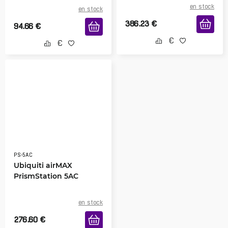
en stock
en stock
386.23
€
94.66
€
PS-5AC
Ubiquiti airMAX
PrismStation 5AC
en stock
276.60
€