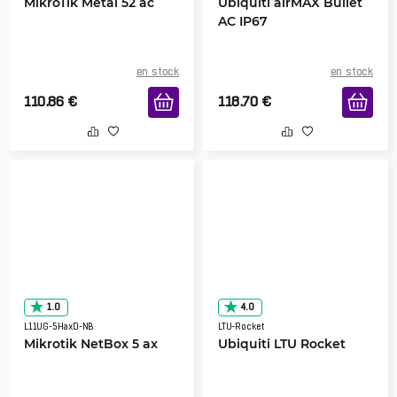
MikroTik Metal 52 ac
Ubiquiti airMAX Bullet
AC IP67
en stock
en stock
110.86
€
118.70
€
1.0
4.0
L11UG-5HaxD-NB
LTU-Rocket
Mikrotik NetBox 5 ax
Ubiquiti LTU Rocket