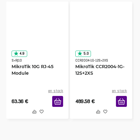
kund
10/18/2024
Vérifié, collecté par Trustpilot
Amazing switch for the money. Runs RouterOS,
so if you're already familiar with that you'll have
no problem managing this.
4.9
5.0
S+RJ10
CCR2004-1G-12S+2XS
MikroTik 10G RJ-45
MikroTik CCR2004-1G-
Module
12S+2XS
en stock
en stock
63.36
€
489.58
€