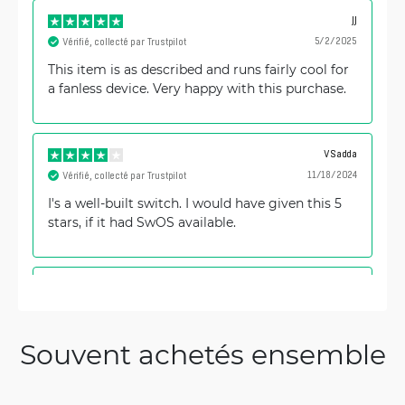
JJ
5/2/2025
Vérifié, collecté par Trustpilot
This item is as described and runs fairly cool for
a fanless device. Very happy with this purchase.
VSadda
11/18/2024
Vérifié, collecté par Trustpilot
I's a well-built switch. I would have given this 5
stars, if it had SwOS available.
MB
10/20/2024
Vérifié, collecté par Trustpilot
Incredibly thorough software, beautiful
Souvent achetés ensemble
hardware, unbelievable price. Dievs, svētī Latviju!