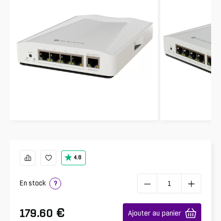
4.8
En stock
?
€
179.60
Ajouter au panier