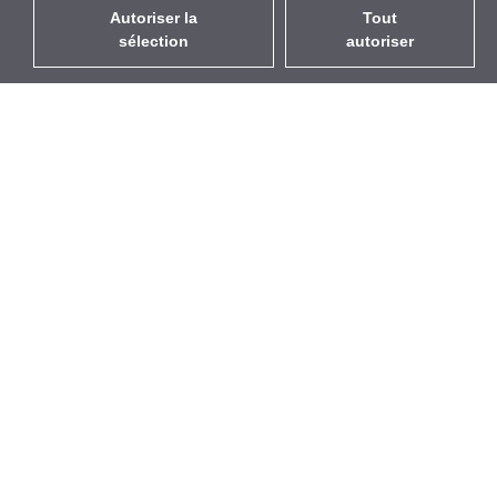
Autoriser la
Tout
sélection
autoriser
FR
EUR
avec la TVA à 20%
,
France
Catalogue
À propos
Équipement d’Extérieur
Entreprise
Sans Fil
Marques
Antennes Intégrées
Événements
WiFi 5
StarCoins
Câbles Pigtails
Contacts
Montures et supports
Termes et Conditions
Licences
Confidentialité
Points d'Accès
Politique de Cookies