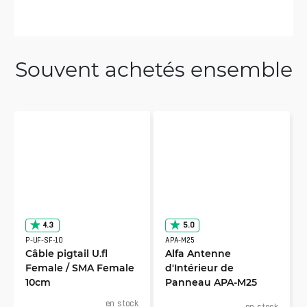
Souvent achetés ensemble
4.3
5.0
P-UF-SF-10
APA-M25
Câble pigtail U.fl
Alfa Antenne
Female / SMA Female
d'Intérieur de
10cm
Panneau APA-M25
en stock