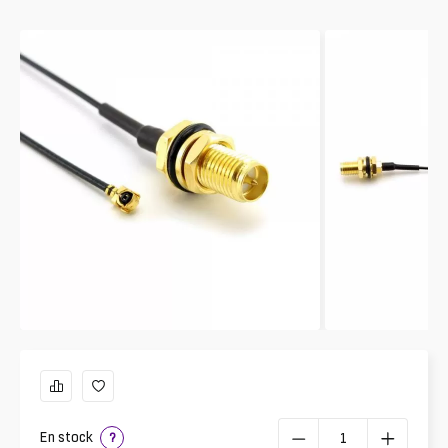
En stock
?