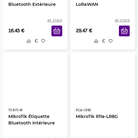
Bluetooth Extérieure
LoRaWAN
en stock
en stock
16.43
€
29.47
€
TG-BT5-IN
R11e-LR8G
MikroTik Étiquette
MikroTik R11e-LR8G
Bluetooth Intérieure