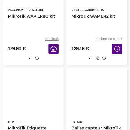
RBwAPR-2nD&R11e-LR8G
RBwAPR-2nD&R11e-LR2
MikroTik wAP LR8G kit
MikroTik wAP LR2 kit
en stock
rupture de stock
129.90
€
129.19
€
TG-BT5-OUT
TG-LR82
MikroTik Étiquette
Balise capteur MikroTik