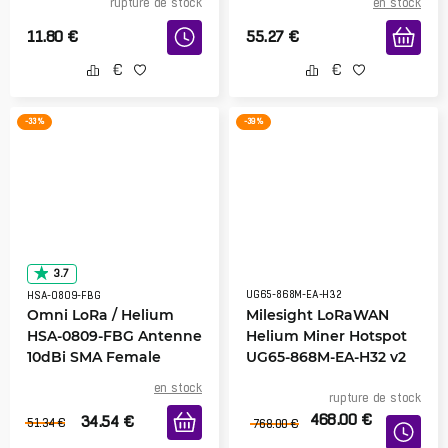
rupture de stock
en stock
11.80
€
55.27
€
-33 %
-39 %
3.7
UG65-868M-EA-H32
HSA-0809-FBG
Omni LoRa / Helium
Milesight LoRaWAN
HSA-0809-FBG Antenne
Helium Miner Hotspot
10dBi SMA Female
UG65-868M-EA-H32 v2
en stock
rupture de stock
468.00
€
34.54
€
51.34
€
768.00
€