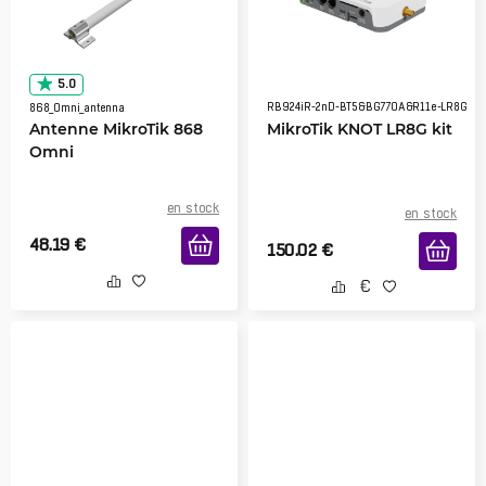
5.0
RB924iR-2nD-BT5&BG770A&R11e-LR8G
868_Omni_antenna
Antenne MikroTik 868
MikroTik KNOT LR8G kit
Omni
en stock
en stock
48.19
€
150.02
€