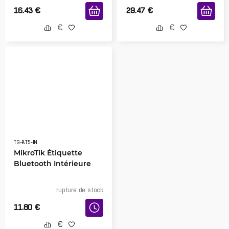
16.43
€
29.47
€
TG-BT5-IN
MikroTik Étiquette
Bluetooth Intérieure
rupture de stock
11.80
€