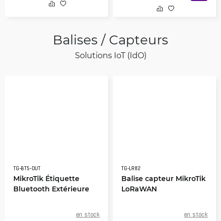
Balises / Capteurs
Solutions IoT (IdO)
TG-BT5-OUT
TG-LR82
MikroTik Étiquette
Balise capteur MikroTik
Bluetooth Extérieure
LoRaWAN
en stock
en stock