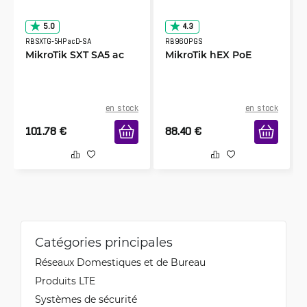
5.0
4.3
RBSXTG-5HPacD-SA
RB960PGS
MikroTik SXT SA5 ac
MikroTik hEX PoE
en stock
en stock
101.78
€
88.40
€
Catégories principales
Réseaux Domestiques et de Bureau
Produits LTE
Systèmes de sécurité