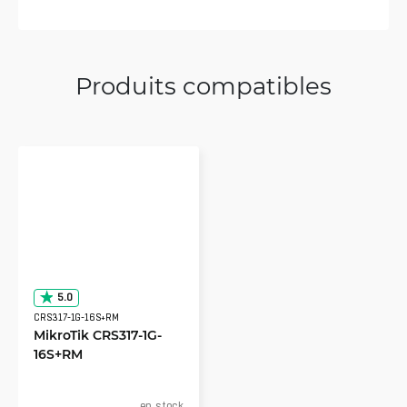
Produits compatibles
5.0
CRS317-1G-16S+RM
MikroTik CRS317-1G-
16S+RM
en stock