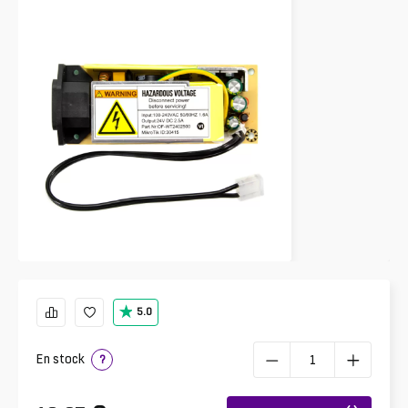
5.0
En stock
?