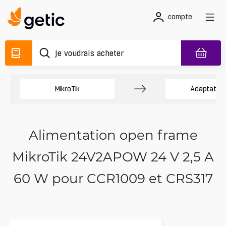
compte
MikroTik
Adaptateur
Alimentation open frame
MikroTik 24V2APOW 24 V 2,5 A
60 W pour CCR1009 et CRS317