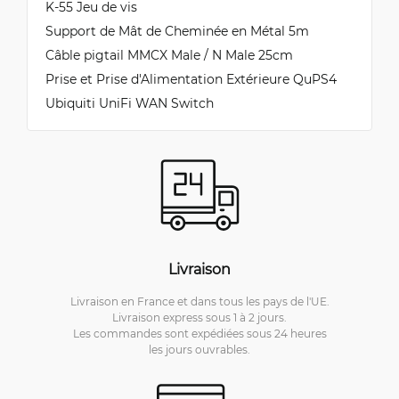
K-55 Jeu de vis
Support de Mât de Cheminée en Métal 5m
Câble pigtail MMCX Male / N Male 25cm
Prise et Prise d'Alimentation Extérieure QuPS4
Ubiquiti UniFi WAN Switch
Livraison
Livraison en France et dans tous les pays de l'UE.
Livraison express sous 1 à 2 jours.
Les commandes sont expédiées sous 24 heures
les jours ouvrables.