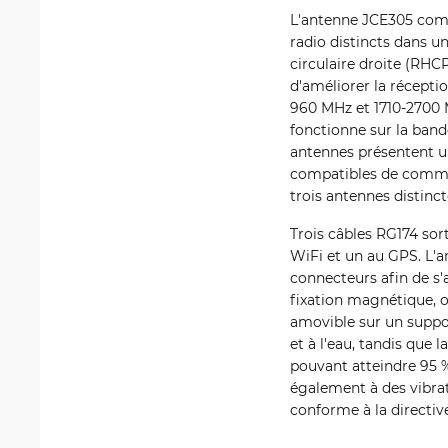
L'antenne JCE305 combi
radio distincts dans u
circulaire droite (RHCP
d'améliorer la récepti
960 MHz et 1710-2700 M
fonctionne sur la band
antennes présentent u
compatibles de commun
trois antennes distinct
Trois câbles RG174 sor
WiFi et un au GPS. L'
connecteurs afin de s'
fixation magnétique, o
amovible sur un suppor
et à l'eau, tandis que
pouvant atteindre 95 %
également à des vibra
conforme à la directi