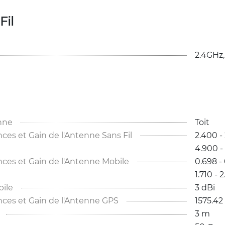
Fil
2.4GHz,
nne
Toit
s et Gain de l'Antenne Sans Fil
2.400 - 
4.900 - 
es et Gain de l'Antenne Mobile
0.698 - 
1.710 - 
ile
3 dBi
es et Gain de l'Antenne GPS
1575.42
3 m