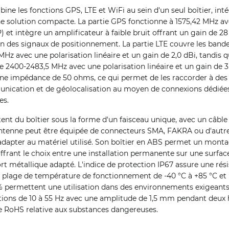
ne les fonctions GPS, LTE et WiFi au sein d'un seul boîtier, int
ne solution compacte. La partie GPS fonctionne à 1575,42 MHz av
) et intègre un amplificateur à faible bruit offrant un gain de 28
on des signaux de positionnement. La partie LTE couvre les band
Hz avec une polarisation linéaire et un gain de 2,0 dBi, tandis q
e 2400-2483,5 MHz avec une polarisation linéaire et un gain de 3 
ne impédance de 50 ohms, ce qui permet de les raccorder à de
ication et de géolocalisation au moyen de connexions dédiées, 
es.
tent du boîtier sous la forme d'un faisceau unique, avec un câble
antenne peut être équipée de connecteurs SMA, FAKRA ou d'autre
adapter au matériel utilisé. Son boîtier en ABS permet un monta
ffrant le choix entre une installation permanente sur une surfa
t métallique adapté. L'indice de protection IP67 assure une rési
 la plage de température de fonctionnement de -40 °C à +85 °C et
 permettent une utilisation dans des environnements exigeants.
tions de 10 à 55 Hz avec une amplitude de 1,5 mm pendant deux 
ve RoHS relative aux substances dangereuses.