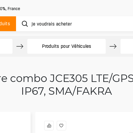
20%
,
France
duits
Produits pour Véhicules
re combo JCE305 LTE/GP
IP67, SMA/FAKRA