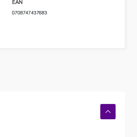
EAN
0708747437683