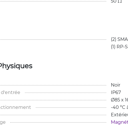
50 Ω
(2) SMA
(1) RP-
Physiques
Noir
 d'entrée
IP67
Ø85 x 
nctionnement
-40 °C 
Extérie
age
Magnét