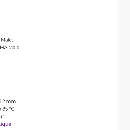
 Male, 
SMA Male
16.2 mm
à 85 °C
ur
ique