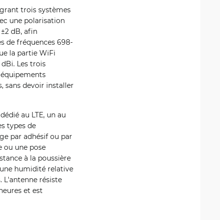
égrant trois systèmes
ec une polarisation
 ±2 dB, afin
es de fréquences 698-
ue la partie WiFi
dBi. Les trois
s équipements
sans devoir installer
 dédié au LTE, un au
s types de
ge par adhésif ou par
ce ou une pose
stance à la poussière
 une humidité relative
 L'antenne résiste
heures et est