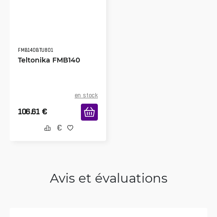
FMB140BTU801
Teltonika FMB140
en stock
106.61
€
Avis et évaluations