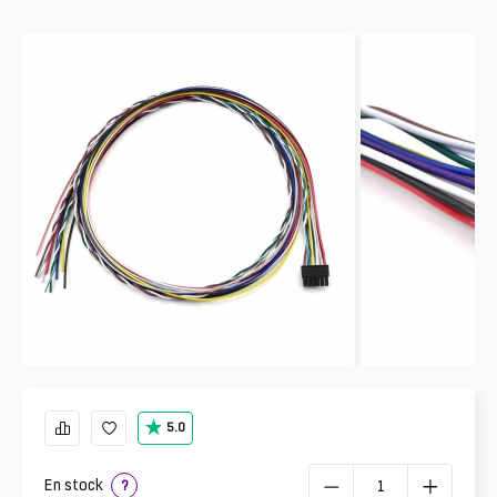
5.0
En stock
?