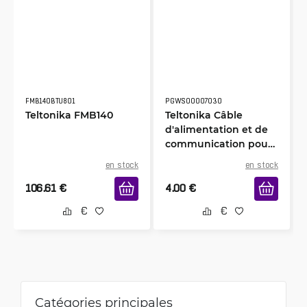
FMB140BTU801
PGWS00007030
Teltonika FMB140
Teltonika Câble
d'alimentation et de
communication pour
la série FMB1
en stock
en stock
106.61
€
4.00
€
Catégories principales