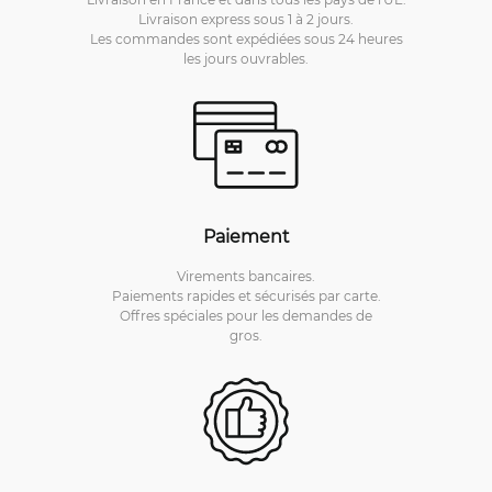
Livraison express sous 1 à 2 jours.
Les commandes sont expédiées sous 24 heures
les jours ouvrables.
Paiement
Virements bancaires.
Paiements rapides et sécurisés par carte.
Offres spéciales pour les demandes de
gros.