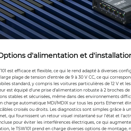
Options d'alimentation et d'installatio
1 est efficace et flexible, ce qui le rend adapté à diverses confi
 large plage de tension d'entrée de 9 à 30 V CC, ce qui corresp
les standard, y compris les voitures particulières de 12 V et les 
r est équipé d'une prise d'alimentation robuste à 2 broches de q
ons stables et sécurisées, même dans des environnements difficil
 en charge automatique MDI/MDIX sur tous les ports Ethernet él
 câbles croisés ou droits. Les diagnostics sont simples grâce à 
net, qui fournissent un retour visuel instantané sur l'état et l'act
incluse pour éviter les interférences électriques, ce qui augmente 
lation, le TSW101 prend en charge diverses options de montage,