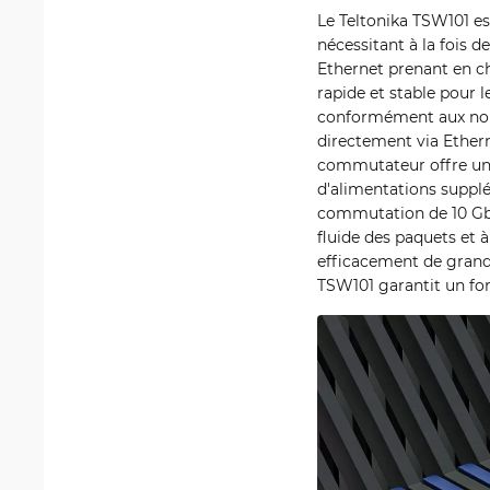
Le Teltonika TSW101 e
nécessitant à la fois 
Ethernet prenant en ch
rapide et stable pour 
conformément aux norm
directement via Ethern
commutateur offre une 
d'alimentations suppl
commutation de 10 Gb
fluide des paquets et 
efficacement de grande
TSW101 garantit un f