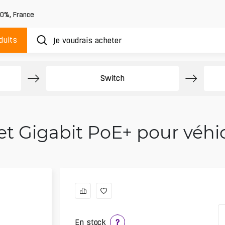
20%
,
France
duits
Switch
 Gigabit PoE+ pour véhic
En stock
?