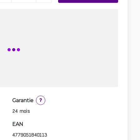
Garantie
?
24 mois
EAN
4779051840113