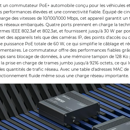
st un commutateur PoE+ automobile conçu pour les véhicules et
des performances élevées et une connectivité fiable. Équipé de ci
arge des vitesses de 10/100/1000 Mbps, cet appareil garantit un
les réseaux embarqués. Quatre ports prennent en charge la tech
es IEEE 802.3af et 802.3at, et fournissent jusqu'à 30 W par po
et des appareils tels que des caméras IP, des points d'accès ou 
puissance PoE totale de 60 W, ce qui simplifie le câblage et ré
émentaires. Le commutateur offre des performances fiables grâc
ps sans blocage de données, à une mémoire tampon de 128 Ko 
à la prise en charge de trames jumbo jusqu'à 9216 octets, ce qui 
s quantités de trafic réseau. Avec une table d'adresses MAC de 
onctionnement fluide même sous une charge réseau importante.