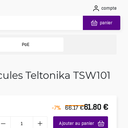
compte
panier
PoE
ules Teltonika TSW101
61.80
€
-7
%
66.17
€
Ajouter au panier