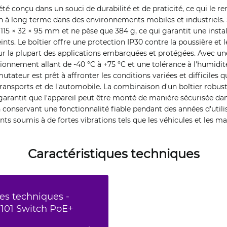
été conçu dans un souci de durabilité et de praticité, ce qui le r
on à long terme dans des environnements mobiles et industriels
5 × 32 × 95 mm et ne pèse que 384 g, ce qui garantit une instal
ints. Le boîtier offre une protection IP30 contre la poussière et l
our la plupart des applications embarquées et protégées. Avec un
onnement allant de -40 °C à +75 °C et une tolérance à l'humidit
tateur est prêt à affronter les conditions variées et difficiles 
transports et de l'automobile. La combinaison d'un boîtier robust
rantit que l'appareil peut être monté de manière sécurisée dan
 conservant une fonctionnalité fiable pendant des années d'uti
s soumis à de fortes vibrations tels que les véhicules et les ma
Caractéristiques techniques
es techniques -
101 Switch PoE+