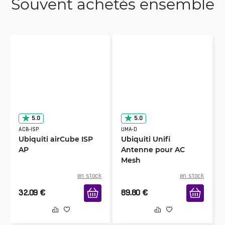
Souvent achetés ensemble
5.0
5.0
ACB-ISP
UMA-D
Ubiquiti airCube ISP
Ubiquiti Unifi
AP
Antenne pour AC
Mesh
en stock
en stock
32.09
€
89.80
€