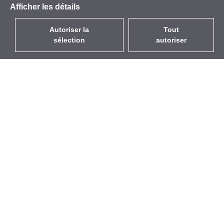
Afficher les détails
Autoriser la
Tout
sélection
autoriser
FR
EUR
avec la TVA à 20%
,
France
Catalogue
À propos
Équipement d’Extérieur
Entreprise
Sans Fil
Marques
Antennes Intégrées
Événements
WiFi 5
StarCoins
Câbles Pigtails
Contacts
Montures et supports
Termes et Conditions