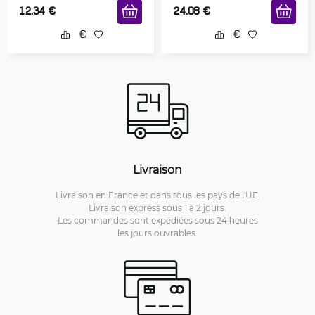
12.34
€
24.08
€
Livraison
Livraison en France et dans tous les pays de l'UE.
Livraison express sous 1 à 2 jours.
Les commandes sont expédiées sous 24 heures
les jours ouvrables.