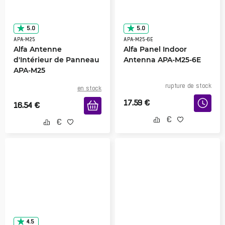
5.0
5.0
APA-M25
APA-M25-6E
Alfa Antenne
Alfa Panel Indoor
d'Intérieur de Panneau
Antenna APA-M25-6E
APA-M25
rupture de stock
en stock
17.59
€
16.54
€
4.5