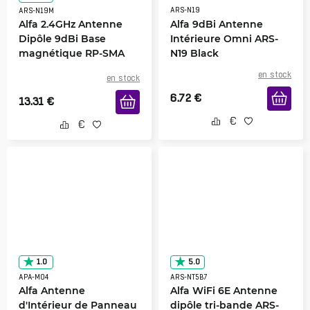
ARS-N19
ARS-N19M
Alfa 2.4GHz Antenne
Alfa 9dBi Antenne
Dipôle 9dBi Base
Intérieure Omni ARS-
magnétique RP-SMA
N19 Black
Male
en stock
en stock
6.72
€
13.31
€
1.0
5.0
APA-M04
ARS-NT5B7
Alfa Antenne
Alfa WiFi 6E Antenne
d'Intérieur de Panneau
dipôle tri-bande ARS-