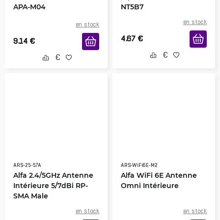
APA-M04
NT5B7
en stock
en stock
4.67
€
9.14
€
ARS-25-57A
ARS-WiFi6E-M2
Alfa 2.4/5GHz Antenne
Alfa WiFi 6E Antenne
Intérieure 5/7dBi RP-
Omni Intérieure
SMA Male
en stock
en stock