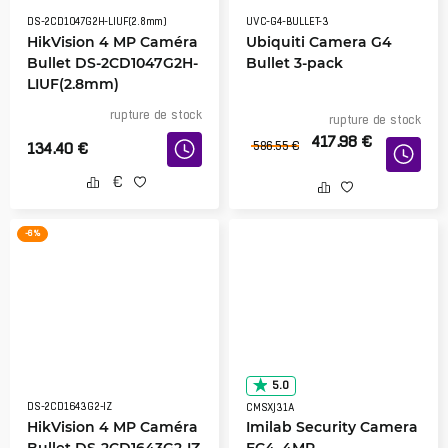
DS-2CD1047G2H-LIUF(2.8mm)
UVC-G4-BULLET-3
HikVision 4 MP Caméra
Ubiquiti Camera G4
Bullet DS-2CD1047G2H-
Bullet 3-pack
LIUF(2.8mm)
rupture de stock
rupture de stock
417.98
€
134.40
€
586.55
€
-6 %
5.0
DS-2CD1643G2-IZ
CMSXJ31A
HikVision 4 MP Caméra
Imilab Security Camera
Bullet DS-2CD1643G2-IZ
EC4, 4MP