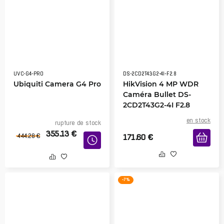
UVC-G4-PRO
DS-2CD2T43G2-4I-F2.8
Ubiquiti Camera G4 Pro
HikVision 4 MP WDR
Caméra Bullet DS-
2CD2T43G2-4I F2.8
en stock
rupture de stock
355.13
€
444.28
€
171.60
€
-7 %