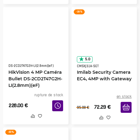
-24 %
5.0
DS-2CD2T47G2H-LI(2.8mm)(eF)
CMSXJ31A-SET
HikVision 4 MP Caméra
Imilab Security Camera
Bullet DS-2CD2T47G2H-
EC4, 4MP with Gateway
LI(2.8mm)(eF)
rupture de stock
en stock
228.00
€
72.29
€
95.08
€
-20 %