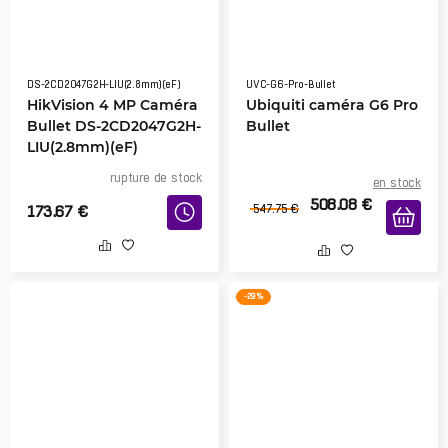
DS-2CD2047G2H-LIU(2.8mm)(eF)
UVC-G6-Pro-Bullet
HikVision 4 MP Caméra
Ubiquiti caméra G6 Pro
Bullet DS-2CD2047G2H-
Bullet
LIU(2.8mm)(eF)
rupture de stock
en stock
508.08
€
173.67
€
547.75
€
-29 %