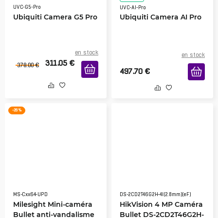
UVC-G5-Pro
UVC-AI-Pro
Ubiquiti Camera G5 Pro
Ubiquiti Camera AI Pro
en stock
en stock
311.05
€
378.00
€
497.70
€
-26 %
MS-Cxx64-UPD
DS-2CD2T46G2H-4I(2.8mm)(eF)
Milesight Mini-caméra
HikVision 4 MP Caméra
Bullet anti-vandalisme
Bullet DS-2CD2T46G2H-