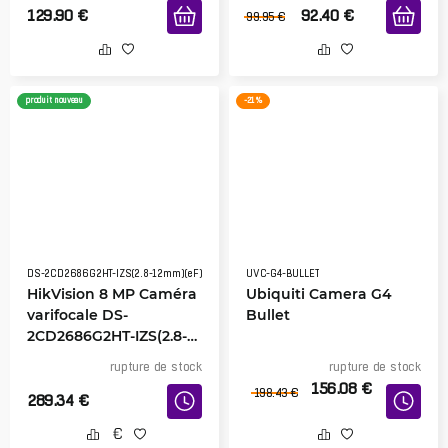
129.90
€
92.40
€
99.95
€
produit nouveau
-21 %
DS-2CD2686G2HT-IZS(2.8-12mm)(eF)
UVC-G4-BULLET
HikVision 8 MP Caméra
Ubiquiti Camera G4
varifocale DS-
Bullet
2CD2686G2HT-IZS(2.8-
12mm)
rupture de stock
rupture de stock
156.08
€
198.43
€
289.34
€