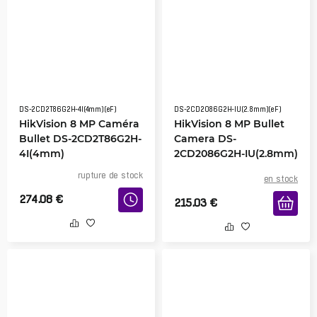
DS-2CD2T86G2H-4I(4mm)(eF)
DS-2CD2086G2H-IU(2.8mm)(eF)
HikVision 8 MP Caméra
HikVision 8 MP Bullet
Bullet DS-2CD2T86G2H-
Camera DS-
4I(4mm)
2CD2086G2H-IU(2.8mm)
(eF)
rupture de stock
en stock
274.08
€
215.03
€