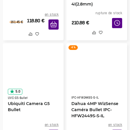
4I(2.8mm)
rupture de stock
en stock
118.80
€
161.45
€
210.88
€
-8 %
5.0
IPC-HFW2449S-S-IL
UVC-G5-Bullet
Ubiquiti Camera G5
Dahua 4MP WizSense
Bullet
Caméra Bullet IPC-
HFW2449S-S-IL
en stock
en stock