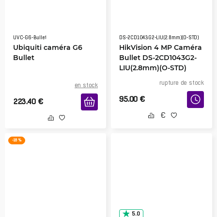
UVC-G6-Bullet
DS-2CD1043G2-LIU(2.8mm)(O-STD)
Ubiquiti caméra G6
HikVision 4 MP Caméra
Bullet
Bullet DS-2CD1043G2-
LIU(2.8mm)(O-STD)
rupture de stock
en stock
95.00
€
223.40
€
-18 %
5.0