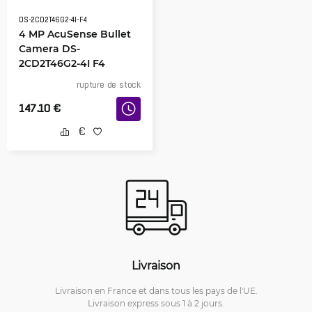
DS-2CD2T46G2-4I-F4
4 MP AcuSense Bullet
Camera DS-
2CD2T46G2-4I F4
rupture de stock
147.10
€
Livraison
Livraison en France et dans tous les pays de l'UE.
Livraison express sous 1 à 2 jours.