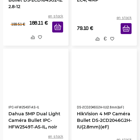
2.8-12
en stock
en stock
188.11
€
199.51
€
79.10
€
IPC-HFW2549T-AS-IL
DS-2CD2046G2H-IU(2.8mm)(eF)
Dahua 5MP Dual Light
HikVision 4 MP Caméra
Caméra Bullet IPC-
Bullet DS-2CD2046G2H-
HFW2549T-AS-IL, noir
IU(2.8mm)(eF)
en stock
en stock