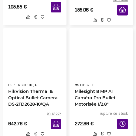
105.55
€
155.06
€
DS-2TD2628-10/QA
MS-C8162-FPC
HikVision Thermal &
Milesight 8 MP AI
Optical Bullet Camera
Caméra Pro Bullet
DS-2TD2628-10/QA
Motorisée 1/2.8″
en stock
rupture de stock
642.76
€
272.96
€