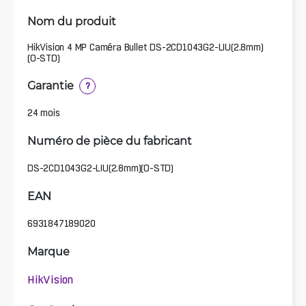
Nom du produit
HikVision 4 MP Caméra Bullet DS-2CD1043G2-LIU(2.8mm)
(O-STD)
Garantie
?
24 mois
Numéro de pièce du fabricant
DS-2CD1043G2-LIU(2.8mm)(O-STD)
EAN
6931847189020
Marque
HikVision