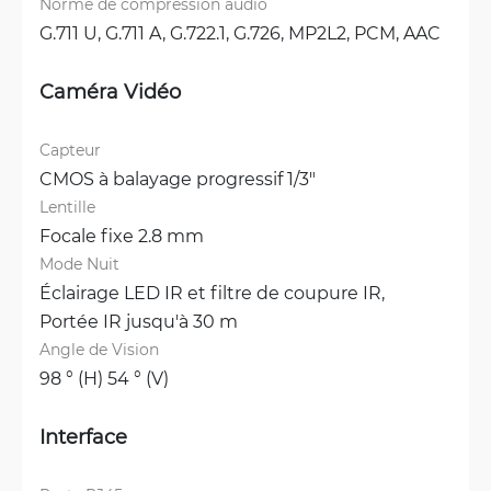
Norme de compression audio
G.711 U, 
G.711 A, 
G.722.1, 
G.726, 
MP2L2, 
PCM, 
AAC
Caméra Vidéo
Capteur
CMOS à balayage progressif 1/3"
Lentille
Focale fixe 2.8 mm
Mode Nuit
Éclairage LED IR et filtre de coupure IR, 
Portée IR jusqu'à 30 m
Angle de Vision
98 ° (H) 54 ° (V)
Interface