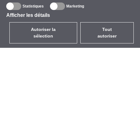
Statistiques
Marketing
Afficher les détails
Autoriser la
Tout
sélection
autoriser
FR
EUR
avec la TVA à 20%
,
France
Catalogue
À propos
Équipement d’Extérieur
Entreprise
Sans Fil
Marques
Antennes Intégrées
Événements
WiFi 5
StarCoins
Câbles Pigtails
Contacts