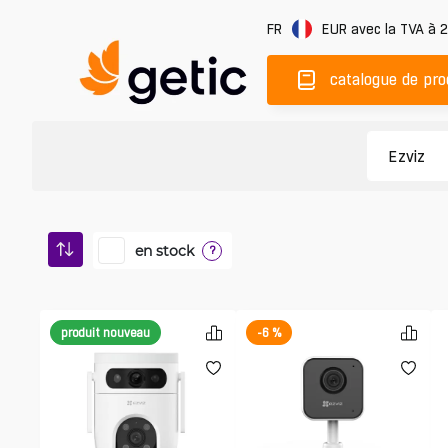
FR
EUR
avec la TVA à 
catalogue de pro
en stock
?
produit nouveau
-6 %