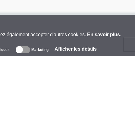
vez également accepter d'autres cookies.
En savoir plus.
Afficher les détails
tiques
Marketing
 propos
ntreprise
arques
vénements
tarCoins
ontacts
ermes et Conditions
onfidentialité