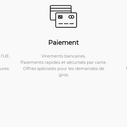
Paiement
Virements bancaires.
l'UE.
Paiements rapides et sécurisés par carte.
Offres spéciales pour les demandes de
ures
gros.