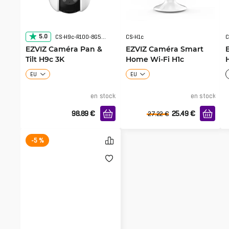
5.0
CS-H9c-R100-8G55WKFL
CS-H1c
EZVIZ Caméra Pan &
EZVIZ Caméra Smart
Tilt H9c 3K
Home Wi-Fi H1c
EU
EU
en stock
en stock
98.89
€
25.49
€
27.22
€
-5 %