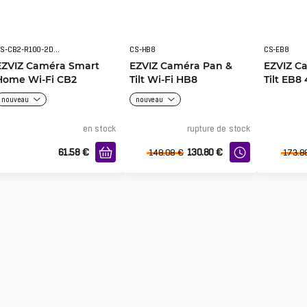
CS-CB2-R100-2D2WF-BK
CS-HB8
CS-EB8
EZVIZ Caméra Smart
EZVIZ Caméra Pan &
EZVIZ C
Home Wi-Fi CB2
Tilt Wi-Fi HB8
Tilt EB8
nouveau
nouveau
en stock
rupture de stock
61.58
€
130.80
€
148.08
€
173.8