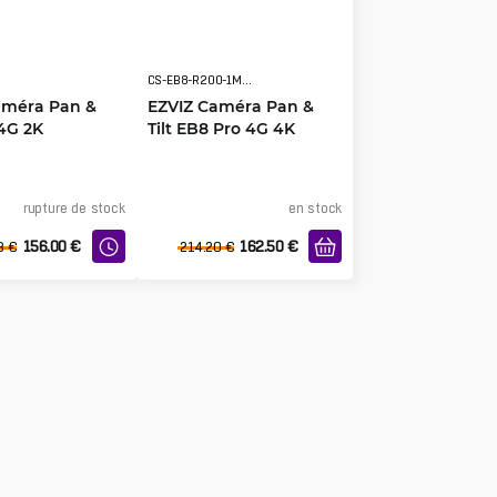
CS-EB8-R200-1M8W4GA
améra Pan &
EZVIZ Caméra Pan &
 4G 2K
Tilt EB8 Pro 4G 4K
rupture de stock
en stock
156.00
€
162.50
€
8
€
214.20
€