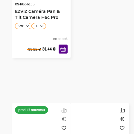
CS-H6c-R105
EZVIZ Caméra Pan &
Tilt Camera H6c Pro
3MP
EU
en stock
31.44
€
33.22
€
produit nouveau