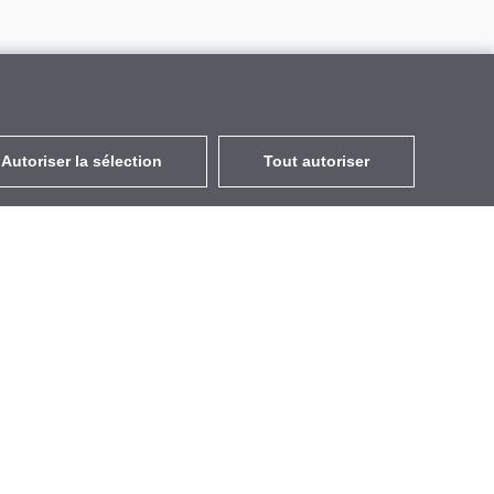
Autoriser la sélection
Tout autoriser
FR
EUR
avec la TVA à 20%
,
France
Contacts
GETIC SAS
163 Rue de la Belle Étoile