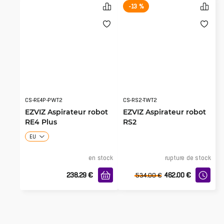
-13 %
CS-RE4P-PWT2
CS-RS2-TWT2
EZVIZ Aspirateur robot
EZVIZ Aspirateur robot
RE4 Plus
RS2
EU
en stock
rupture de stock
238.29
€
462.00
€
534.00
€