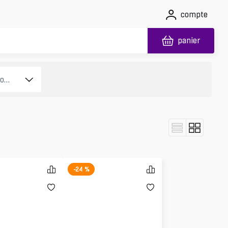
compte
panier
-24 %