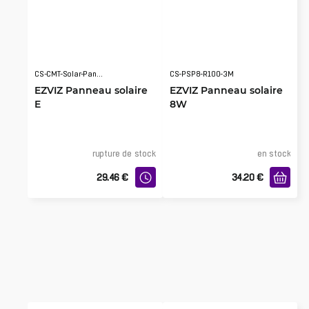
CS-CMT-Solar-Panel-E
CS-PSP8-R100-3M
EZVIZ Panneau solaire
EZVIZ Panneau solaire
E
8W
rupture de stock
en stock
29.46
€
34.20
€