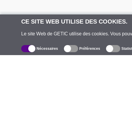
CE SITE WEB UTILISE DES COOKIES.
Le site Web de GETIC utilise des cookies. Vous pou
Nécessaires
Préférences
Statis
Catalogue
À
Équipement d’Extérieur Sans Fil
E
Antennes Intégrées
M
WiFi 5
É
Câbles Pigtails
S
Montures et supports
C
Licences
T
Points d'Accès
C