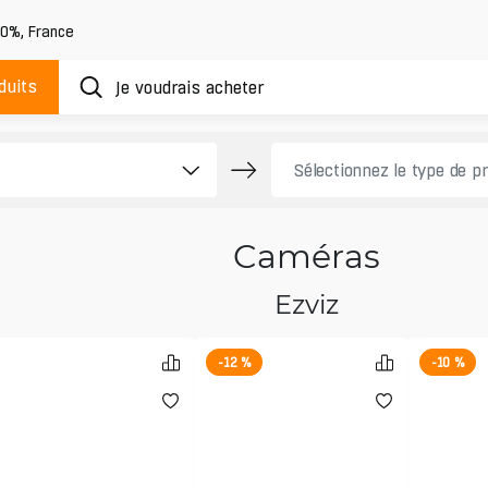
20%
,
France
duits
Caméras
Ezviz
-12 %
-10 %