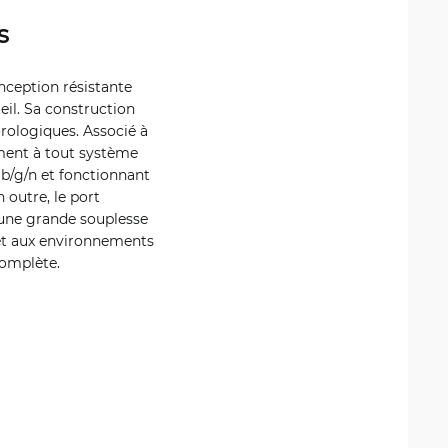
s
nception résistante
leil. Sa construction
rologiques. Associé à
tement à tout système
b/g/n et fonctionnant
 outre, le port
i une grande souplesse
 et aux environnements
complète.