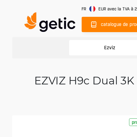
FR
EUR
avec la TVA à 
catalogue de pro
Ezviz
EZVIZ H9c Dual 3K 
pr