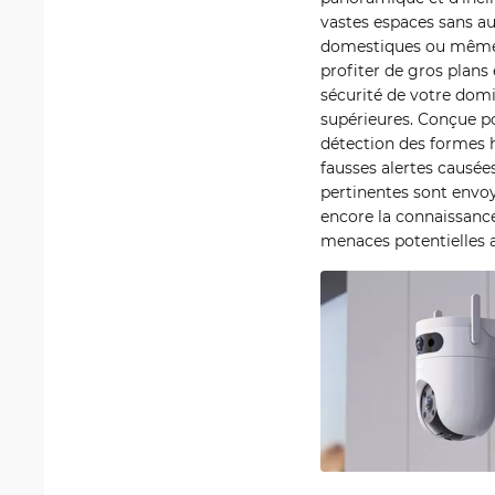
vastes espaces sans auc
domestiques ou même le
profiter de gros plans
sécurité de votre domic
supérieures. Conçue po
détection des formes h
fausses alertes causé
pertinentes sont envo
encore la connaissance 
menaces potentielles a