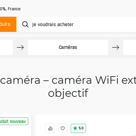
20%
,
France
duits
Caméras
caméra – caméra WiFi ex
objectif
oduit nouveau
5.0