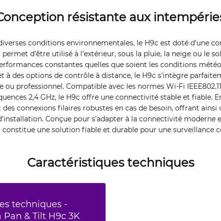
Conception résistante aux intempérie
diverses conditions environnementales, le H9c est doté d'une co
permet d'être utilisé à l'extérieur, sous la pluie, la neige ou le so
erformances constantes quelles que soient les conditions météo
 et à des options de contrôle à distance, le H9c s'intègre parfai
e ou professionnel. Compatible avec les normes Wi-Fi IEEE802.11
ences 2,4 GHz, le H9c offre une connectivité stable et fiable. En
 des connexions filaires robustes en cas de besoin, offrant ains
d'installation. Conçue pour s'adapter à la connectivité moderne
a constitue une solution fiable et durable pour une surveillance 
Caractéristiques techniques
es techniques -
Pan & Tilt H9c 3K