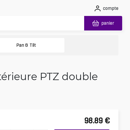
compte
panier
Pan & Tilt
térieure PTZ double
98.89
€