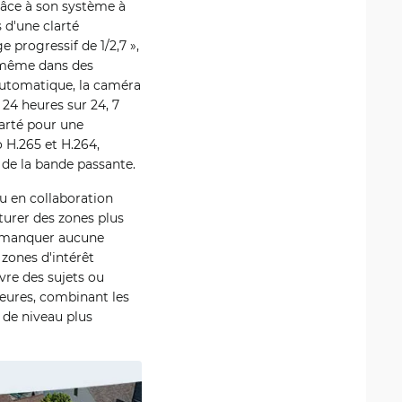
râce à son système à
 d'une clarté
 progressif de 1/2,7 »,
, même dans des
 automatique, la caméra
 24 heures sur 24, 7
clarté pour une
o H.265 et H.264,
 de la bande passante.
u en collaboration
turer des zones plus
ne manquer aucune
 zones d'intérêt
vre des sujets ou
ieures, combinant les
 de niveau plus