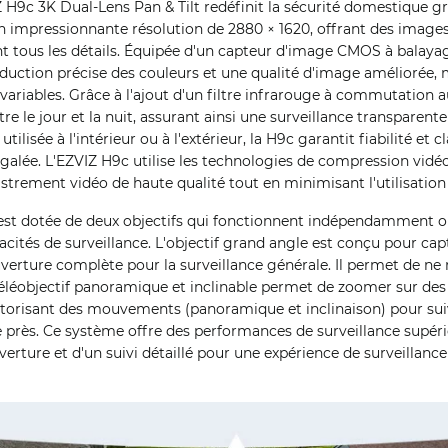
H9c 3K Dual-Lens Pan & Tilt redéfinit la sécurité domestique g
on impressionnante résolution de 2880 × 1620, offrant des images
nt tous les détails. Équipée d'un capteur d'image CMOS à balayage
oduction précise des couleurs et une qualité d'image améliorée
 variables. Grâce à l'ajout d'un filtre infrarouge à commutation
tre le jour et la nuit, assurant ainsi une surveillance transparente
 utilisée à l'intérieur ou à l'extérieur, la H9c garantit fiabilité et 
négalée. L'EZVIZ H9c utilise les technologies de compression vidé
strement vidéo de haute qualité tout en minimisant l'utilisation
st dotée de deux objectifs qui fonctionnent indépendamment o
acités de surveillance. L'objectif grand angle est conçu pour cap
uverture complète pour la surveillance générale. Il permet de 
 téléobjectif panoramique et inclinable permet de zoomer sur des
utorisant des mouvements (panoramique et inclinaison) pour sui
e près. Ce système offre des performances de surveillance supér
verture et d'un suivi détaillé pour une expérience de surveillance