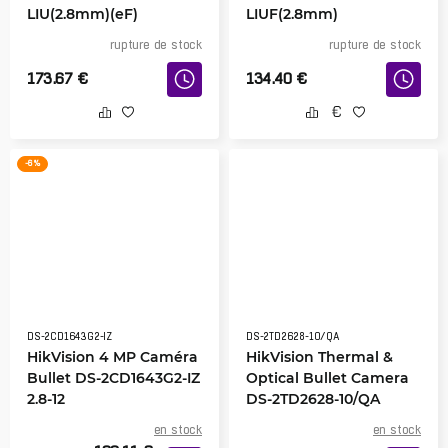
LIU(2.8mm)(eF)
LIUF(2.8mm)
rupture de stock
rupture de stock
173.67
€
134.40
€
-6 %
DS-2CD1643G2-IZ
DS-2TD2628-10/QA
HikVision 4 MP Caméra
HikVision Thermal &
Bullet DS-2CD1643G2-IZ
Optical Bullet Camera
2.8-12
DS-2TD2628-10/QA
en stock
en stock