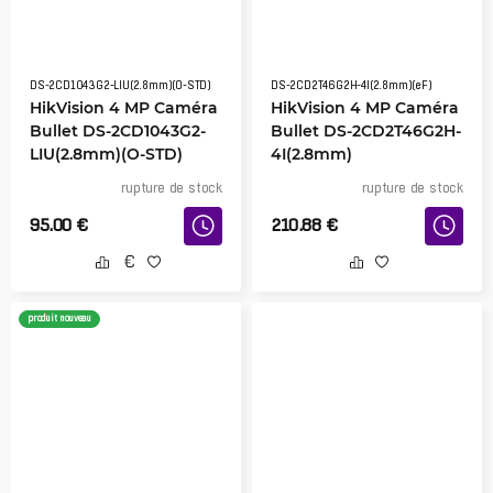
DS-2CD1043G2-LIU(2.8mm)(O-STD)
DS-2CD2T46G2H-4I(2.8mm)(eF)
HikVision 4 MP Caméra
HikVision 4 MP Caméra
Bullet DS-2CD1043G2-
Bullet DS-2CD2T46G2H-
LIU(2.8mm)(O-STD)
4I(2.8mm)
rupture de stock
rupture de stock
95.00
€
210.88
€
produit nouveau