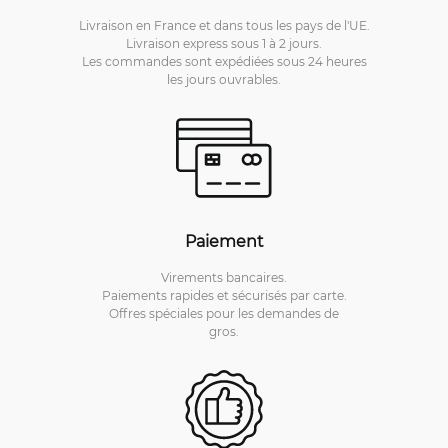
Livraison en France et dans tous les pays de l'UE.
Livraison express sous 1 à 2 jours.
Les commandes sont expédiées sous 24 heures
les jours ouvrables.
Paiement
Virements bancaires.
Paiements rapides et sécurisés par carte.
Offres spéciales pour les demandes de
gros.