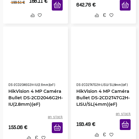
188.11
€
199.51
€
642.76
€
DS-2CD2046G2H-IU(2.8mm)(eF)
DS-2CD2T47G2H-LISU/SL(4mm)(eF)
HikVision 4 MP Caméra
HikVision 4 MP Caméra
Bullet DS-2CD2046G2H-
Bullet DS-2CD2T47G2H-
IU(2.8mm)(eF)
LISU/SL(4mm)(eF)
en stock
en stock
193.49
€
155.06
€