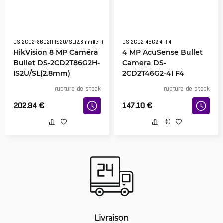
DS-2CD2T86G2H-IS2U/SL(2.8mm)(eF)
DS-2CD2T46G2-4I-F4
HikVision 8 MP Caméra
4 MP AcuSense Bullet
Bullet DS-2CD2T86G2H-
Camera DS-
IS2U/SL(2.8mm)
2CD2T46G2-4I F4
rupture de stock
rupture de stock
202.94
€
147.10
€
Livraison