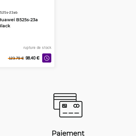
525s-23ab
Huawei B525s-23a
Black
rupture de stock
98.40
€
123.79
€
Paiement