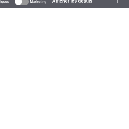
Afficher les détails
tiques
Marketing
 propos
ntreprise
arques
vénements
tarCoins
ontacts
ermes et Conditions
onfidentialité
olitique de Cookies
ide
aiement
vraison
arantie et Retours