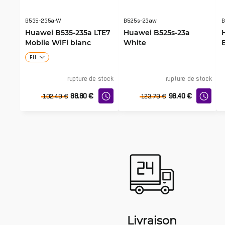
B535-235a-W
B525s-23aw
B
Huawei B535-235a LTE7
Huawei B525s-23a
Mobile WiFi blanc
White
EU
rupture de stock
rupture de stock
88.80
€
98.40
€
102.49
€
123.79
€
Livraison