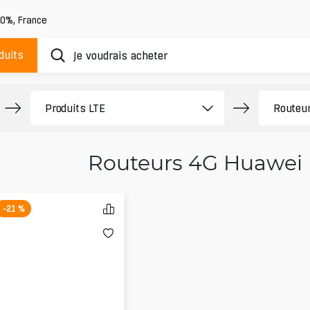
20%
,
France
duits
Routeurs 4G Huawei
-21 %