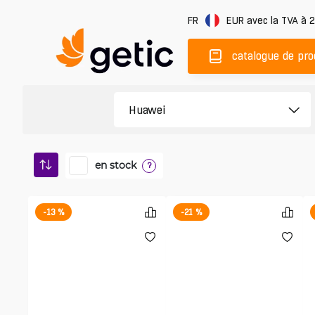
FR
EUR
avec la TVA à 
catalogue de pro
en stock
?
-13 %
-21 %