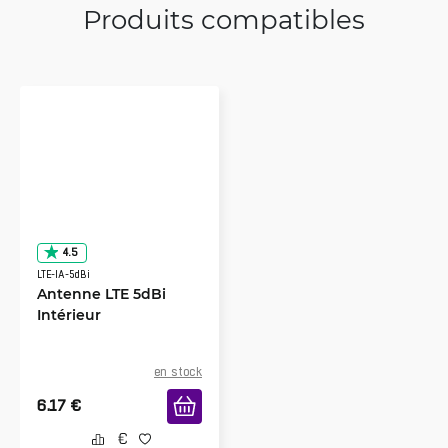
Produits compatibles
4.5
LTE-IA-5dBi
Antenne LTE 5dBi
Intérieur
en stock
6.17
€