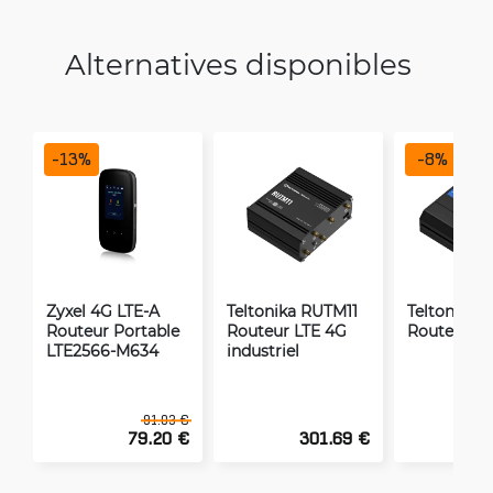
Alternatives disponibles
-
13
%
-
8
%
Zyxel 4G LTE-A
Teltonika RUTM11
Teltonika 
Routeur Portable
Routeur LTE 4G
Routeur LT
LTE2566-M634
industriel
91.03 €
79.20 €
301.69 €
1