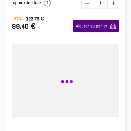
rupture de stock
?
€
-21
%
123.79
€
98.40
Ajouter au panier