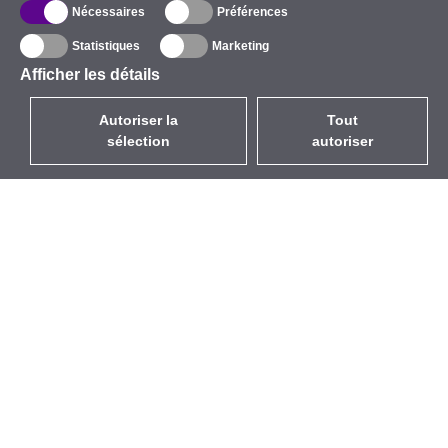
Nécessaires
Préférences
Statistiques
Marketing
Afficher les détails
Autoriser la
Tout
sélection
autoriser
FR
EUR
avec la TVA à 20%
,
France
Catalogue
À propos
Équipement d’Extérieur
Entreprise
Sans Fil
Marques
Antennes Intégrées
Événements
WiFi 5
StarCoins