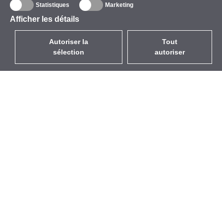
Statistiques
Marketing
Afficher les détails
Autoriser la
Tout
sélection
autoriser
FR
EUR
avec la TVA à 20%
,
France
Catalogue
À propos
Équipement d’Extérieur
Entreprise
Sans Fil
Marques
Antennes Intégrées
Événements
WiFi 5
StarCoins
Câbles Pigtails
Contacts