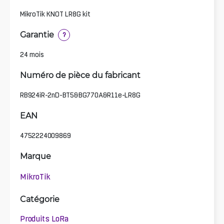
MikroTik KNOT LR8G kit
Garantie
?
24 mois
Numéro de pièce du fabricant
RB924iR-2nD-BT5&BG770A&R11e-LR8G
EAN
4752224009869
Marque
MikroTik
Catégorie
Produits LoRa