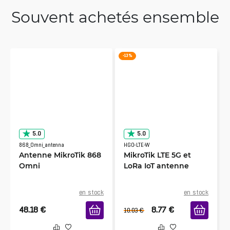
Souvent achetés ensemble
-13 %
5.0
5.0
868_Omni_antenna
HGO-LTE-W
Antenne MikroTik 868
MikroTik LTE 5G et
Omni
LoRa IoT antenne
en stock
en stock
48.18
€
8.77
€
10.03
€