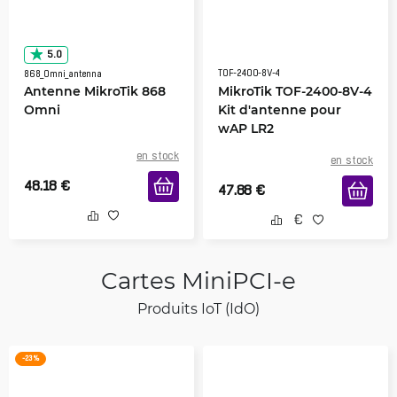
5.0
TOF-2400-8V-4
868_Omni_antenna
Antenne MikroTik 868
MikroTik TOF-2400-8V-4
Omni
Kit d'antenne pour
wAP LR2
en stock
en stock
48.18
€
47.88
€
Cartes MiniPCI-e
Produits IoT (IdO)
-23 %