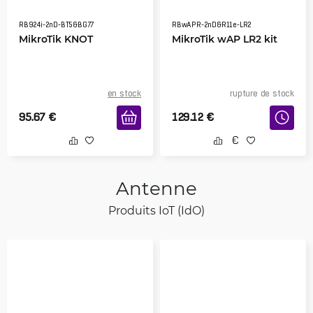
RB924i-2nD-BT5&BG77
RBwAPR-2nD&R11e-LR2
MikroTik KNOT
MikroTik wAP LR2 kit
en stock
rupture de stock
95.67
€
129.12
€
Antenne
Produits IoT (IdO)