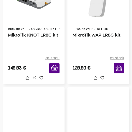
RB924iR-2nD-BT5&BG770A&R11e-LR8G
RBwAPR-2nD&R11e-LR8G
MikroTik KNOT LR8G kit
MikroTik wAP LR8G kit
en stock
en stock
149.93
€
129.90
€