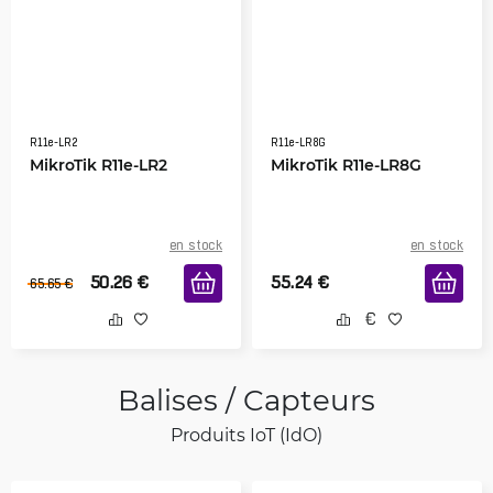
R11e-LR2
R11e-LR8G
MikroTik R11e-LR2
MikroTik R11e-LR8G
en stock
en stock
50.26
€
55.24
€
65.65
€
Balises / Capteurs
Produits IoT (IdO)