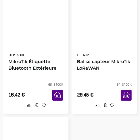
TG-BT5-OUT
TG-LR82
MikroTik Étiquette
Balise capteur MikroTik
Bluetooth Extérieure
LoRaWAN
en stock
en stock
16.42
€
29.45
€