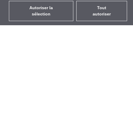
Autoriser la
Tout
sélection
autoriser
FR
EUR
avec la TVA à 20%
,
France
Catalogue
À propos
Équipement d’Extérieur
Entreprise
Sans Fil
Marques
Antennes Intégrées
Événements
WiFi 5
StarCoins
Câbles Pigtails
Contacts
Montures et supports
Termes et Conditions
Licences
Confidentialité