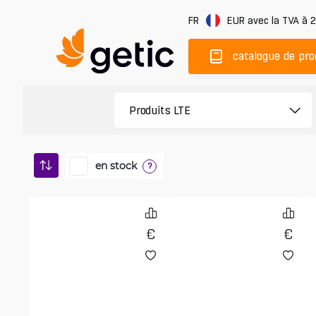
FR
EUR
avec la TVA à 
catalogue de pro
en stock
?