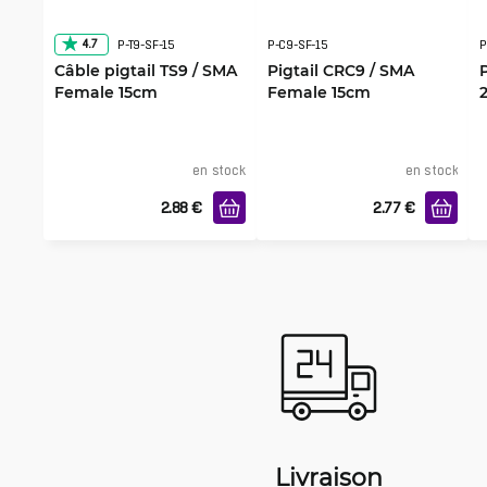
4.7
P-T9-SF-15
P-C9-SF-15
P
Câble pigtail TS9 / SMA
Pigtail CRC9 / SMA
Female 15cm
Female 15cm
en stock
en stock
2.88
€
2.77
€
Livraison