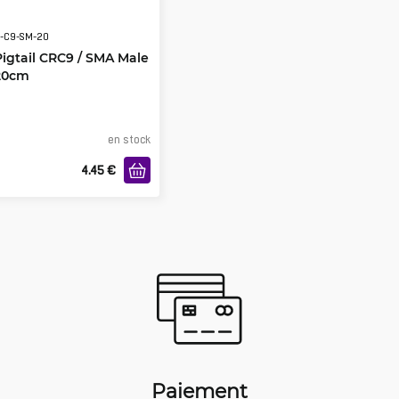
-C9-SM-20
Pigtail CRC9 / SMA Male
20cm
en stock
4.45
€
Paiement