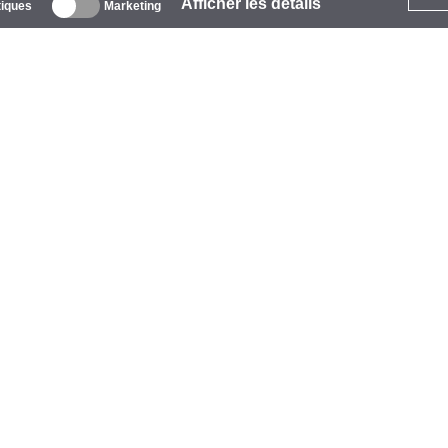
Afficher les détails
tiques
Marketing
 propos
ntreprise
arques
vénements
tarCoins
ontacts
ermes et Conditions
onfidentialité
olitique de Cookies
ide
aiement
vraison
arantie et Retours