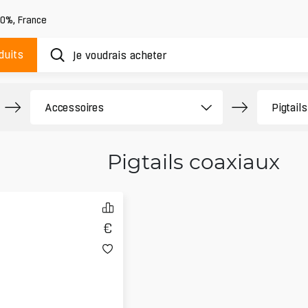
20%
,
France
duits
Pigtails coaxiaux