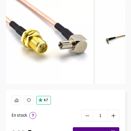
4.7
En stock
?