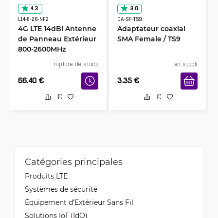
4.3
3.0
L14-8-26-NF2
CA-SF-TS9
4G LTE 14dBi Antenne
Adaptateur coaxial
de Panneau Extérieur
SMA Female / TS9
800-2600MHz
rupture de stock
en stock
66.40
€
3.35
€
Catégories principales
Produits LTE
Systèmes de sécurité
Équipement d’Extérieur Sans Fil
Solutions IoT (IdO)