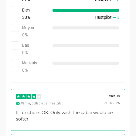
Bien
33
%
Trustpilot
—
1
Moyen
0
%
Bas
0
%
Mauvais
0
%
Viesuls
7/19/2025
Vérifié, collecté par Trustpilot
It functions OK. Only wish the cable would be
softer.