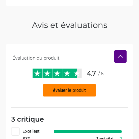
Avis et évaluations
Évaluation du produit
4.7
/ 5
évaluer le produit
3 critique
Excellent
67
%
Trustpilot
—
2