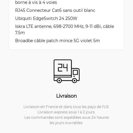
borne à vis à 4 voies
RJ45 Connecteur Cat6 sans outil blanc
Ubiquiti EdgeSwitch 24 250W
Iskra LTE antenne, 698-2700 MHz, 9-11 dBi, câble
7.5m
Broadbe câble patch mince 5G violet 5m
Livraison
Livraison en France et dans tous les pays de l'UE.
Livraison express sous 1 à 2 jours.
Les commandes sont expédiées sous 24 heures
les jours ouvrables.