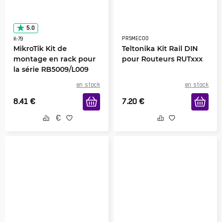
5.0
PR5MEC00
K-79
MikroTik Kit de
Teltonika Kit Rail DIN
montage en rack pour
pour Routeurs RUTxxx
la série RB5009/L009
en stock
en stock
8.41
€
7.20
€