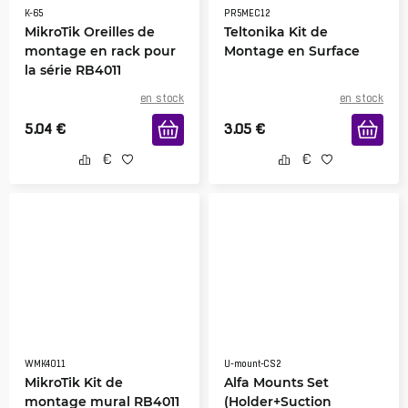
K-65
PR5MEC12
MikroTik Oreilles de
Teltonika Kit de
montage en rack pour
Montage en Surface
la série RB4011
en stock
en stock
5.04
€
3.05
€
WMK4011
U-mount-CS2
MikroTik Kit de
Alfa Mounts Set
montage mural RB4011
(Holder+Suction