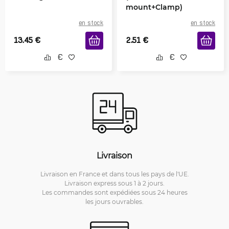
mount+Clamp)
en stock
en stock
13.45
€
2.51
€
Livraison
Livraison en France et dans tous les pays de l'UE.
Livraison express sous 1 à 2 jours.
Les commandes sont expédiées sous 24 heures
les jours ouvrables.