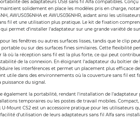
ortabilité des adaptateurs USB sans fil Alfa compatibles. Conçu 
il maintient solidement en place les modèles pris en charge, not
 AWUS036NHA et AWUS036NHR, aidant ainsi les utilisateurs à
s fil et une utilisation plus pratique. Le kit de fixation compren
 qui permet d'installer l'adaptateur sur une grande variété de sur
our les fenêtres ou autres surfaces lisses, tandis que le clip peut 
 portable ou sur des surfaces fines similaires. Cette flexibilité 
 là où la réception sans fil est la plus forte, ce qui peut contribu
 stabilité de la connexion. En éloignant l'adaptateur du boîtier de 
éduire les interférences et permet un placement plus efficace de
ent utile dans des environnements où la couverture sans fil est f
a puissance du signal.
également la portabilité, rendant l'installation de l'adaptateur 
llations temporaires ou les postes de travail mobiles. Compact, l
ork U-Mount CS2 est un accessoire pratique pour les utilisateurs q
facilité d'utilisation de leurs adaptateurs sans fil Alfa sans insta