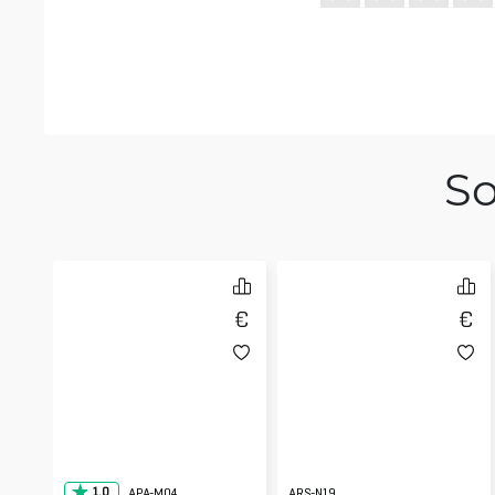
So
1.0
APA-M04
ARS-N19