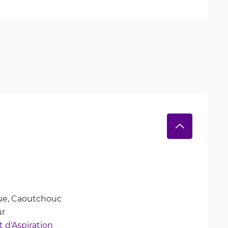
e, 
Caoutchouc
ur
 d'Aspiration