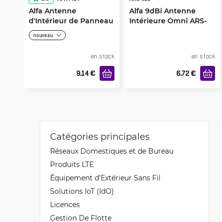
Alfa Antenne
Alfa 9dBi Antenne
d'Intérieur de Panneau
Intérieure Omni ARS-
APA-M04
N19 Black
nouveau
en stock
en stock
9.14
€
6.72
€
Catégories principales
Réseaux Domestiques et de Bureau
Produits LTE
Équipement d’Extérieur Sans Fil
Solutions IoT (IdO)
Licences
Gestion De Flotte