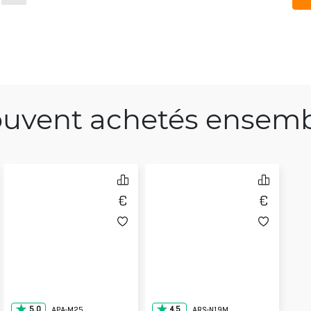
uvent achetés ensem
5.0
4.5
APA-M25
ARS-N19M