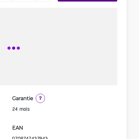
Garantie
?
24 mois
EAN
0708747437843