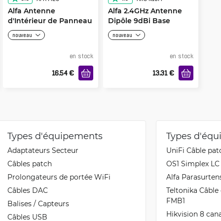
Alfa Antenne
Alfa 2.4GHz Antenne
d'Intérieur de Panneau
Dipôle 9dBi Base
APA-M25
magnétique RP-SMA
nouveau
nouveau
Male
en stock
en stock
16.54
€
13.31
€
Types d'équipements
Types d'éq
Adaptateurs Secteur
UniFi Câble pat
Câbles patch
OS1 Simplex LC
Prolongateurs de portée WiFi
Alfa Parasurte
Câbles DAC
Teltonika Câble
FMB1
Balises / Capteurs
Hikvision 8 ca
Câbles USB