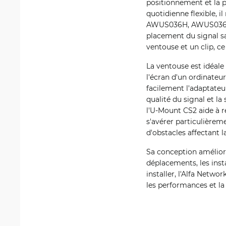
positionnement et la p
quotidienne flexible, 
AWUS036H, AWUS036NH,
placement du signal san
ventouse et un clip, ce
La ventouse est idéale p
l'écran d'un ordinateur
facilement l'adaptateur
qualité du signal et la
l'U-Mount CS2 aide à r
s'avérer particulièrem
d'obstacles affectant l
Sa conception améliore 
déplacements, les insta
installer, l'Alfa Netw
les performances et la 