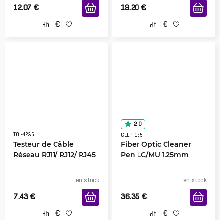
12.07
€
19.20
€
2.0
TOL-4235
CLEP-125
Testeur de Câble
Fiber Optic Cleaner
Réseau RJ11/ RJ12/ RJ45
Pen LC/MU 1.25mm
en stock
en stock
7.43
€
36.35
€