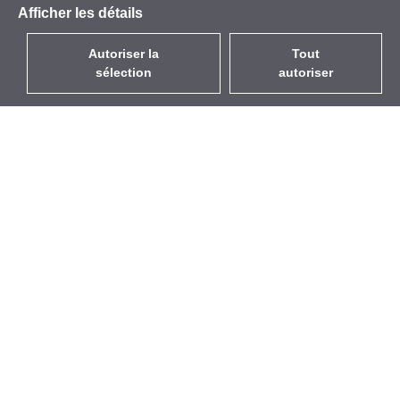
Afficher les détails
Autoriser la
Tout
sélection
autoriser
FR
EUR
avec la TVA à 20%
,
France
Catalogue
À propos
Équipement d’Extérieur
Entreprise
Sans Fil
Marques
Antennes Intégrées
Événements
WiFi 5
StarCoins
Câbles Pigtails
Contacts
Montures et supports
Termes et Conditions