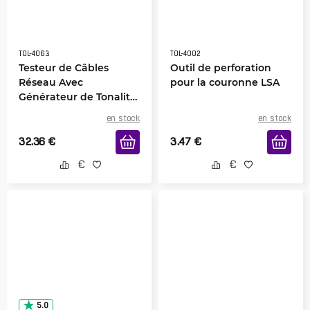
TOL-4063
TOL-4002
Testeur de Câbles
Outil de perforation
Réseau Avec
pour la couronne LSA
Générateur de Tonalité
TM-8
en stock
en stock
32.36
€
3.47
€
5.0