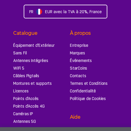
FR
EUR
avec la TVA à 20%
,
France
Catalogue
À propos
Équipement d’Extérieur
Entreprise
Sans Fil
Marques
Antennes Intégrées
Événements
WiFi 5
StarCoins
Câbles Pigtails
Contacts
Montures et supports
Termes et Conditions
Licences
Confidentialité
Points d'Accès
Politique de Cookies
Points d'Accès 4G
Caméras IP
Aide
Antennes 5G
Commutateurs UniFi
Paiement