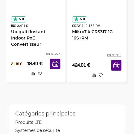
5.0
5.0
INS-3AF-I-G
CRS317-1G-16S+RM
Ubiquiti Instant
MikroTik CRS317-1G-
Indoor PoE
16S+RM
Convertisseur
en stock
en stock
19.40
€
21.19
€
424.01
€
Catégories principales
Produits LTE
Systèmes de sécurité