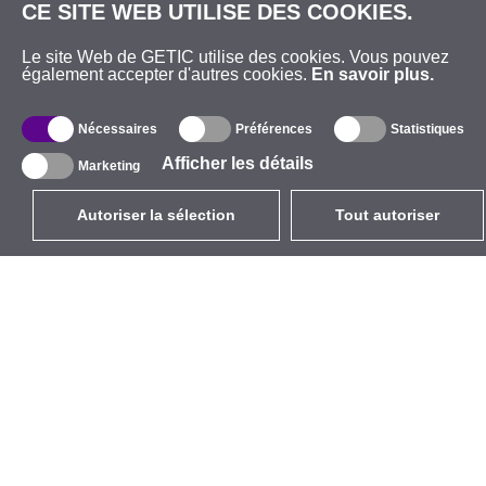
CE SITE WEB UTILISE DES COOKIES.
Produits LoRa
Livraison
Bornes de recharge EV
Garantie et Retours
Le site Web de GETIC utilise des cookies. Vous pouvez
également accepter d'autres cookies.
En savoir plus.
Nécessaires
Préférences
Statistiques
Afficher les détails
Marketing
Autoriser la sélection
Tout autoriser
Contacts
Getic SAS
163 Rue de la Belle Étoile
95700 Roissy-en-France
France
+33 184 134510
Lundi-Vendredi
(
8h30-17h00
)
info@getic.fr