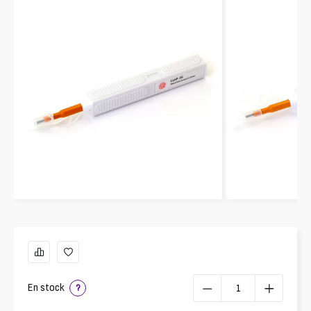
En stock
?