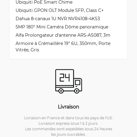
Ubiquiti PoE Smart Chime
Ubiquiti GPON OLT Module SFP, Class C+
Dahua 8-canaux 1U NVR NVR4108-4KS3
5MP 180° Mini Caméra Dôme panoramique
Alfa Prolongateur d'antenne ARS-AS087, 3m
Armoire à Crémaillère 19" 6U, 350mm, Porte
Vitrée, Gris
Livraison
Livraison en France et dans tous les pays de l'UE.
Livraison express sous 1 à 2 jours.
Les commandes sont expédiées sous 24 heures
les jours ouvrables.