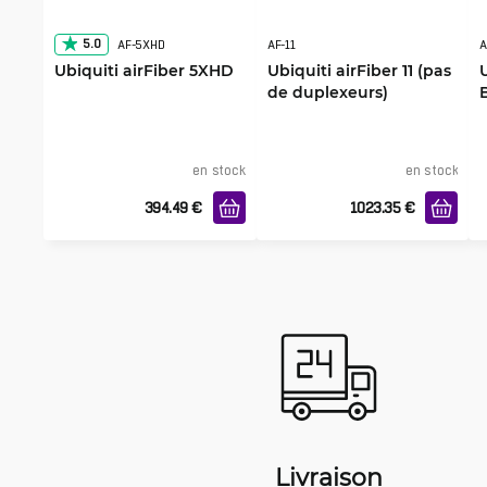
5.0
AF-5XHD
AF-11
A
Ubiquiti airFiber 5XHD
Ubiquiti airFiber 11 (pas
de duplexeurs)
en stock
en stock
394.49
€
1023.35
€
Livraison