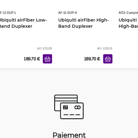
F-11-DUP-L
AF-11-DUP-H
AF11-Compl
Ubiquiti airFiber Low-
Ubiquiti airFiber High-
Ubiquiti 
Band Duplexer
Band Duplexer
High-Ba
Radio wi
Antenn
en stock
en stock
189.70
€
189.70
€
Paiement