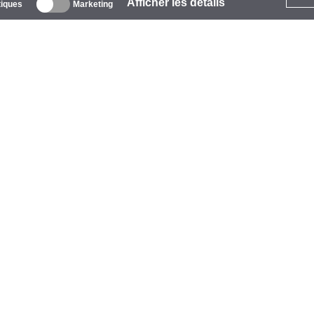
Afficher les détails
tiques
Marketing
 propos
ntreprise
arques
vénements
tarCoins
ontacts
ermes et Conditions
onfidentialité
olitique de Cookies
ide
aiement
vraison
arantie et Retours