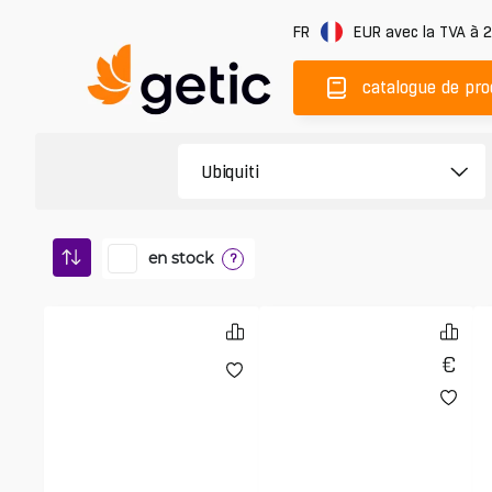
FR
EUR
avec la TVA à 
catalogue de pro
en stock
?