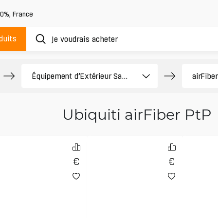
20%
,
France
duits
Ubiquiti airFiber PtP