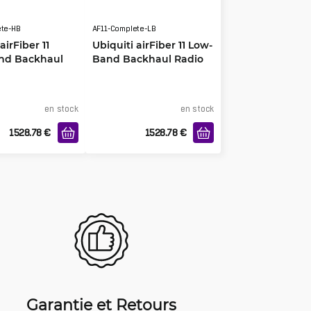
ete-HB
AF11-Complete-LB
airFiber 11
Ubiquiti airFiber 11 Low-
nd Backhaul
Band Backhaul Radio
th Dish
with Dish Antenna
a
en stock
en stock
1528.78
€
1528.78
€
Garantie et Retours