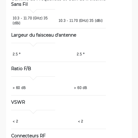
Sans Fil 
10.3 - 11.70 (GHz) 35 
10.3 - 11.70 (GHz) 35 (dBi)
(dBi) 
Largeur du faisceau d'antenne
2.5 ° 
2.5 °
Ratio F/B
> 60 dB 
> 60 dB
VSWR
< 2 
< 2
Connecteurs RF