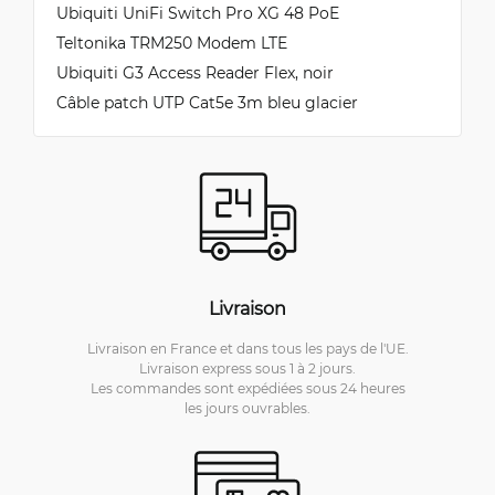
Ubiquiti UniFi Switch Pro XG 48 PoE
Teltonika TRM250 Modem LTE
Ubiquiti G3 Access Reader Flex, noir
Câble patch UTP Cat5e 3m bleu glacier
Livraison
Livraison en France et dans tous les pays de l'UE.
Livraison express sous 1 à 2 jours.
Les commandes sont expédiées sous 24 heures
les jours ouvrables.