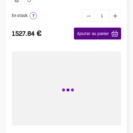
En stock
?
€
1527.84
Ajouter au panier