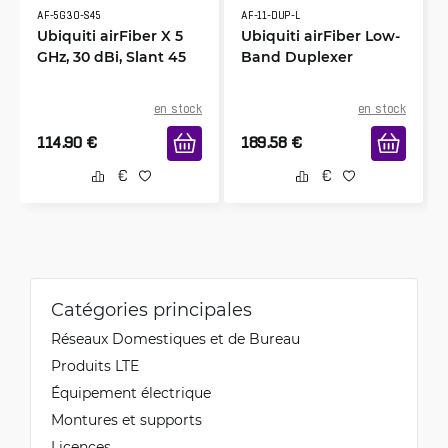
AF-5G30-S45
AF-11-DUP-L
Ubiquiti airFiber X 5
Ubiquiti airFiber Low-
GHz, 30 dBi, Slant 45
Band Duplexer
en stock
en stock
114.90
€
189.58
€
Catégories principales
Réseaux Domestiques et de Bureau
Produits LTE
Équipement électrique
Montures et supports
Licences