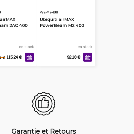
0
PBE-M2-400
 airMAX
Ubiquiti airMAX
eam 2AC 400
PowerBeam M2 400
en stock
en stock
115.24
€
92.18
€
3
€
Garantie et Retours