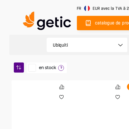
FR
EUR
avec la TVA à 
catalogue de pro
en stock
?