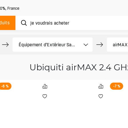
20%
,
France
duits
Ubiquiti airMAX 2.4 GH
-6 %
-7 %