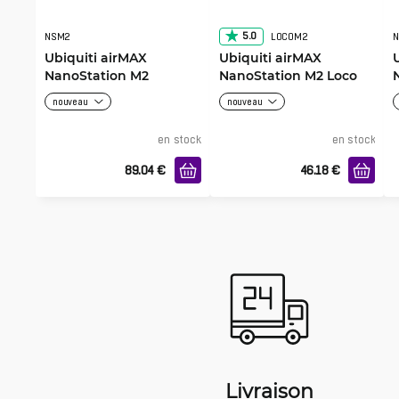
5.0
NSM2
LOCOM2
N
Ubiquiti airMAX
Ubiquiti airMAX
NanoStation M2
NanoStation M2 Loco
nouveau
nouveau
en stock
en stock
89.04
€
46.18
€
Livraison