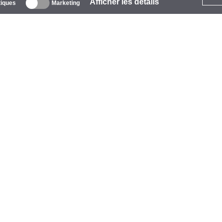
Afficher les détails
tiques
Marketing
 propos
ntreprise
arques
vénements
tarCoins
ontacts
ermes et Conditions
onfidentialité
olitique de Cookies
ide
aiement
vraison
arantie et Retours