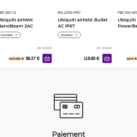
BE-2AC-13
BULLETAC-IP67
PBE-2AC-40
Ubiquiti airMAX
Ubiquiti airMAX Bullet
Ubiquiti
NanoBeam 2AC
AC IP67
PowerB
nouveau
nouveau
en stock
en stock
96.37
€
118.90
€
102.62
€
124.4
Paiement